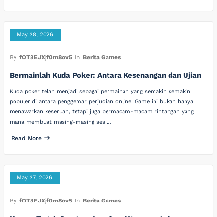
May 28, 2026
By
fOT8EJXjf0m8ov5
In
Berita Games
Bermainlah Kuda Poker: Antara Kesenangan dan Ujian
Kuda poker telah menjadi sebagai permainan yang semakin semakin
populer di antara penggemar perjudian online. Game ini bukan hanya
menawarkan keseruan, tetapi juga bermacam-macam rintangan yang
mana membuat masing-masing sesi…
Read More
May 27, 2026
By
fOT8EJXjf0m8ov5
In
Berita Games