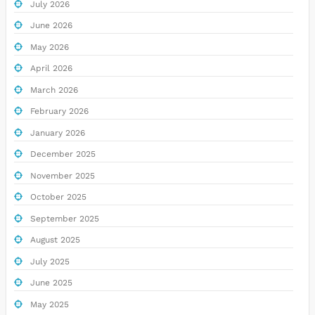
July 2026
June 2026
May 2026
April 2026
March 2026
February 2026
January 2026
December 2025
November 2025
October 2025
September 2025
August 2025
July 2025
June 2025
May 2025