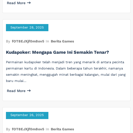
Read More
September 28, 2025
By
fOT8EJXjf0m8ov5
In
Berita Games
Kudapoker: Mengapa Game Ini Semakin Tenar?
Permainan kudapoker telah menjadi tren yang menarik di antara pecinta
permainan kartu di Indonesia. Dalam beberapa tahun terakhir, namanya
semakin meningkat, menggugah minat berbagai kalangan, mulai dari yang
baru mulai…
Read More
September 26, 2025
By
fOT8EJXjf0m8ov5
In
Berita Games