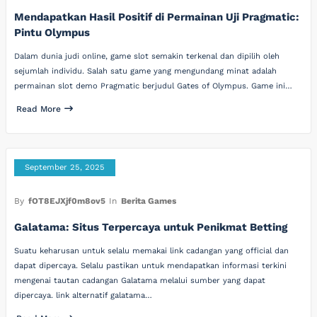
Mendapatkan Hasil Positif di Permainan Uji Pragmatic:
Pintu Olympus
Dalam dunia judi online, game slot semakin terkenal dan dipilih oleh
sejumlah individu. Salah satu game yang mengundang minat adalah
permainan slot demo Pragmatic berjudul Gates of Olympus. Game ini…
Read More
September 25, 2025
By
fOT8EJXjf0m8ov5
In
Berita Games
Galatama: Situs Terpercaya untuk Penikmat Betting
Suatu keharusan untuk selalu memakai link cadangan yang official dan
dapat dipercaya. Selalu pastikan untuk mendapatkan informasi terkini
mengenai tautan cadangan Galatama melalui sumber yang dapat
dipercaya. link alternatif galatama…