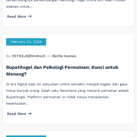
berkembangnya perkembangan teknologi, togel online kini telah mudah
diakses untuk…
Read More
February 22, 2026
By
fOT8EJXjf0m8ov5
In
Berita Games
Bupatitogel dan Psikologi Permainan: Kunci untuk
Menang?
Di era digital saat ini, perjudian online semakin menjadi bagian dari gaya
hidup banyak orang. Salah satu fenomena yang menarik perhatian adalah
Bupatitogel. Platform permainan ini tidak hanya menawarkan
kesempatan…
Read More