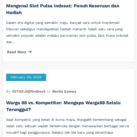
Mengenal Slot Pulsa Indosat: Penuh Keseruan dan
Hadiah
Dalam era digital yang semakin maju, banyak cara untuk menikmati
hiburan sekaligus mendapatkan hadiah menarik. Salah satu cara yang
semakin populer adalah melalui permainan slot pulsa. Slot Pulsa Indosat
dan…
Read More
February 28, 2026
By
fOT8EJXjf0m8ov5
In
Berita Games
Warga 88 vs. Kompetitor: Mengapa Warga88 Selalu
Terunggul?
Saat kompetisi yang ketat di dunia maya, Warga88 berkembang sebagai
salah satu sebuah wadah terkemuka dengan menawarkan berbagai servis
inovatif bagi penggunanya. Melalui ide-ide baru yang senantiasa