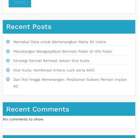
Search
Recent Posts
Memakai Data untuk Memenangkan Maha 4D lotere
Petualangan Mengasyikkan Bermain Poker di IDN Poker
Strategi Cermat Berhasil dalam Slot Kuda
Slot Kuda: Kombinasi Antara Luck serta Skill
Dari Nol hingga Kemenangan: Perjalanan Sukses Pemain Impian
4D
Recent Comments
No comments to show.