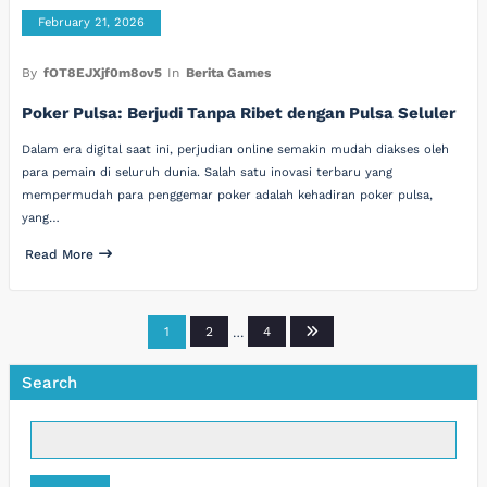
February 21, 2026
By
fOT8EJXjf0m8ov5
In
Berita Games
Poker Pulsa: Berjudi Tanpa Ribet dengan Pulsa Seluler
Dalam era digital saat ini, perjudian online semakin mudah diakses oleh
para pemain di seluruh dunia. Salah satu inovasi terbaru yang
mempermudah para penggemar poker adalah kehadiran poker pulsa,
yang…
Read More
Posts
1
2
…
4
pagination
Search