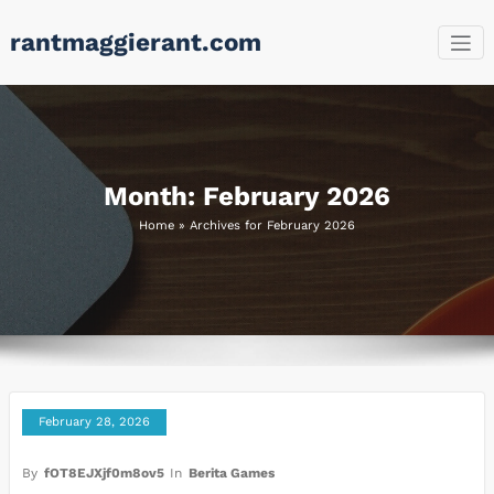
Skip
rantmaggierant.com
to
content
Month:
February 2026
Home
»
Archives for February 2026
February 28, 2026
By
fOT8EJXjf0m8ov5
In
Berita Games