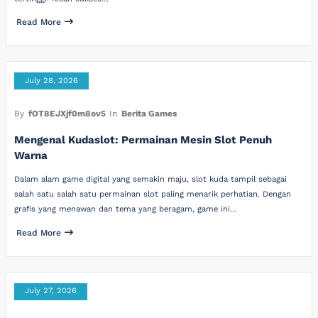
Read More
July 28, 2026
By
fOT8EJXjf0m8ov5
In
Berita Games
Mengenal Kudaslot: Permainan Mesin Slot Penuh
Warna
Dalam alam game digital yang semakin maju, slot kuda tampil sebagai
salah satu salah satu permainan slot paling menarik perhatian. Dengan
grafis yang menawan dan tema yang beragam, game ini…
Read More
July 27, 2026