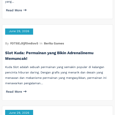
yang…
Read More
June 29, 2026
By
fOT8EJXjf0m8ov5
In
Berita Games
Slot Kuda: Permainan yang Bikin Adrenalinemu
Memuncak!
Kuda Slot adalah sebuah permainan yang semakin populer di kalangan
pencinta hiburan daring. Dengan grafis yang menarik dan desain yang
menawan dan mekanisme permainan yang mengasyikkan, permainan ini
menawarkan pengalaman…
Read More
June 29, 2026