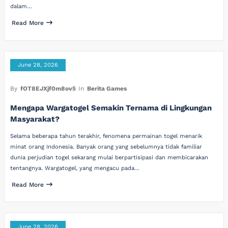
dalam…
Read More
June 28, 2026
By
fOT8EJXjf0m8ov5
In
Berita Games
Mengapa Wargatogel Semakin Ternama di Lingkungan
Masyarakat?
Selama beberapa tahun terakhir, fenomena permainan togel menarik
minat orang Indonesia. Banyak orang yang sebelumnya tidak familiar
dunia perjudian togel sekarang mulai berpartisipasi dan membicarakan
tentangnya. Wargatogel, yang mengacu pada…
Read More
June 28, 2026