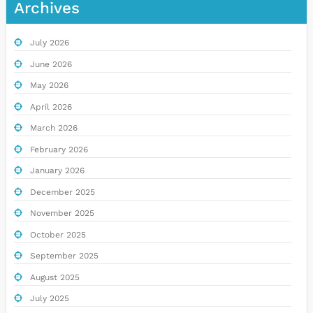
Archives
July 2026
June 2026
May 2026
April 2026
March 2026
February 2026
January 2026
December 2025
November 2025
October 2025
September 2025
August 2025
July 2025