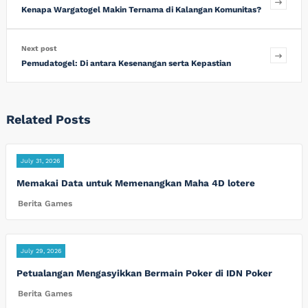
Kenapa Wargatogel Makin Ternama di Kalangan Komunitas?
Next post
Pemudatogel: Di antara Kesenangan serta Kepastian
Related Posts
July 31, 2026
Memakai Data untuk Memenangkan Maha 4D lotere
Berita Games
July 29, 2026
Petualangan Mengasyikkan Bermain Poker di IDN Poker
Berita Games