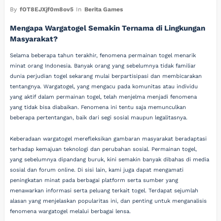
By
fOT8EJXjf0m8ov5
In
Berita Games
Mengapa Wargatogel Semakin Ternama di Lingkungan
Masyarakat?
Selama beberapa tahun terakhir, fenomena permainan togel menarik
minat orang Indonesia. Banyak orang yang sebelumnya tidak familiar
dunia perjudian togel sekarang mulai berpartisipasi dan membicarakan
tentangnya. Wargatogel, yang mengacu pada komunitas atau individu
yang aktif dalam permainan togel, telah menjelma menjadi fenomena
yang tidak bisa diabaikan. Fenomena ini tentu saja memunculkan
beberapa pertentangan, baik dari segi sosial maupun legalitasnya.
Keberadaan wargatogel merefleksikan gambaran masyarakat beradaptasi
terhadap kemajuan teknologi dan perubahan sosial. Permainan togel,
yang sebelumnya dipandang buruk, kini semakin banyak dibahas di media
sosial dan forum online. Di sisi lain, kami juga dapat mengamati
peningkatan minat pada berbagai platform serta sumber yang
menawarkan informasi serta peluang terkait togel. Terdapat sejumlah
alasan yang menjelaskan popularitas ini, dan penting untuk menganalisis
fenomena wargatogel melalui berbagai lensa.