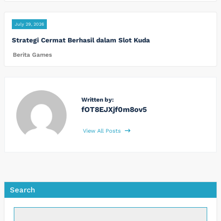
July 29, 2026
Strategi Cermat Berhasil dalam Slot Kuda
Berita Games
Written by:
fOT8EJXjf0m8ov5
View All Posts
Search