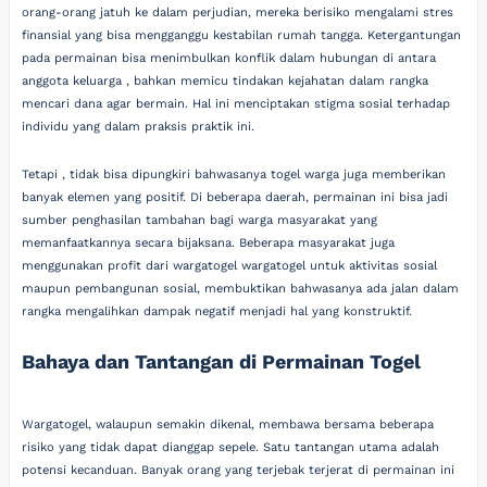
orang-orang jatuh ke dalam perjudian, mereka berisiko mengalami stres
finansial yang bisa mengganggu kestabilan rumah tangga. Ketergantungan
pada permainan bisa menimbulkan konflik dalam hubungan di antara
anggota keluarga , bahkan memicu tindakan kejahatan dalam rangka
mencari dana agar bermain. Hal ini menciptakan stigma sosial terhadap
individu yang dalam praksis praktik ini.
Tetapi , tidak bisa dipungkiri bahwasanya togel warga juga memberikan
banyak elemen yang positif. Di beberapa daerah, permainan ini bisa jadi
sumber penghasilan tambahan bagi warga masyarakat yang
memanfaatkannya secara bijaksana. Beberapa masyarakat juga
menggunakan profit dari wargatogel wargatogel untuk aktivitas sosial
maupun pembangunan sosial, membuktikan bahwasanya ada jalan dalam
rangka mengalihkan dampak negatif menjadi hal yang konstruktif.
Bahaya dan Tantangan di Permainan Togel
Wargatogel, walaupun semakin dikenal, membawa bersama beberapa
risiko yang tidak dapat dianggap sepele. Satu tantangan utama adalah
potensi kecanduan. Banyak orang yang terjebak terjerat di permainan ini