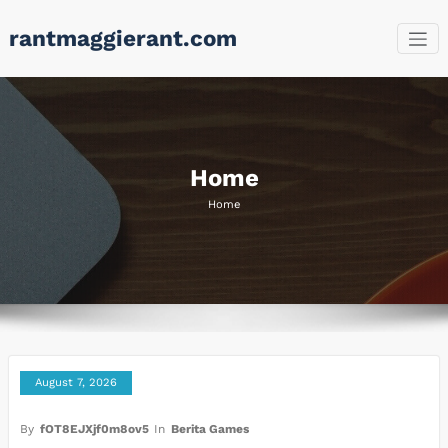
Skip
rantmaggierant.com
to
content
Home
Home
August 7, 2026
By
fOT8EJXjf0m8ov5
In
Berita Games