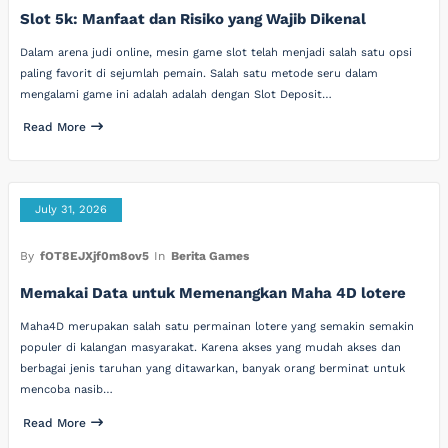
Slot 5k: Manfaat dan Risiko yang Wajib Dikenal
Dalam arena judi online, mesin game slot telah menjadi salah satu opsi
paling favorit di sejumlah pemain. Salah satu metode seru dalam
mengalami game ini adalah adalah dengan Slot Deposit…
Read More
July 31, 2026
By
fOT8EJXjf0m8ov5
In
Berita Games
Memakai Data untuk Memenangkan Maha 4D lotere
Maha4D merupakan salah satu permainan lotere yang semakin semakin
populer di kalangan masyarakat. Karena akses yang mudah akses dan
berbagai jenis taruhan yang ditawarkan, banyak orang berminat untuk
mencoba nasib…
Read More