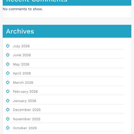
No comments to show.
Archives
July 2026
June 2026
May 2026
April 2026
March 2026
February 2026
January 2026
December 2025
November 2025
October 2025