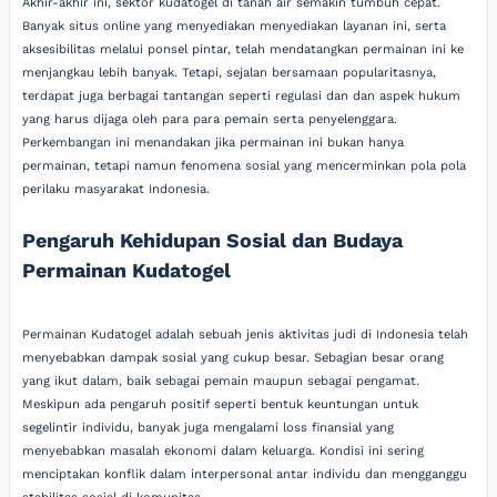
Akhir-akhir ini, sektor kudatogel di tanah air semakin tumbuh cepat.
Banyak situs online yang menyediakan menyediakan layanan ini, serta
aksesibilitas melalui ponsel pintar, telah mendatangkan permainan ini ke
menjangkau lebih banyak. Tetapi, sejalan bersamaan popularitasnya,
terdapat juga berbagai tantangan seperti regulasi dan dan aspek hukum
yang harus dijaga oleh para para pemain serta penyelenggara.
Perkembangan ini menandakan jika permainan ini bukan hanya
permainan, tetapi namun fenomena sosial yang mencerminkan pola pola
perilaku masyarakat Indonesia.
Pengaruh Kehidupan Sosial dan Budaya
Permainan Kudatogel
Permainan Kudatogel adalah sebuah jenis aktivitas judi di Indonesia telah
menyebabkan dampak sosial yang cukup besar. Sebagian besar orang
yang ikut dalam, baik sebagai pemain maupun sebagai pengamat.
Meskipun ada pengaruh positif seperti bentuk keuntungan untuk
segelintir individu, banyak juga mengalami loss finansial yang
menyebabkan masalah ekonomi dalam keluarga. Kondisi ini sering
menciptakan konflik dalam interpersonal antar individu dan mengganggu