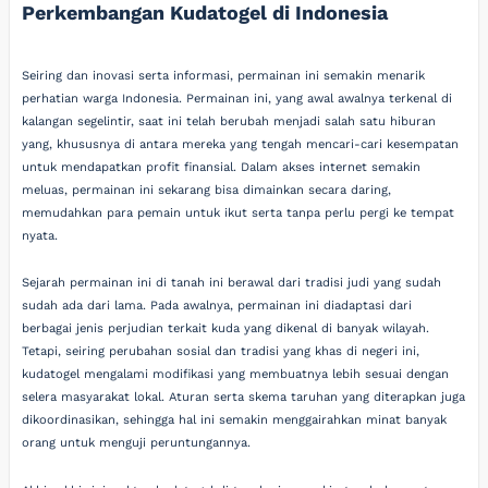
Perkembangan Kudatogel di Indonesia
Seiring dan inovasi serta informasi, permainan ini semakin menarik
perhatian warga Indonesia. Permainan ini, yang awal awalnya terkenal di
kalangan segelintir, saat ini telah berubah menjadi salah satu hiburan
yang, khususnya di antara mereka yang tengah mencari-cari kesempatan
untuk mendapatkan profit finansial. Dalam akses internet semakin
meluas, permainan ini sekarang bisa dimainkan secara daring,
memudahkan para pemain untuk ikut serta tanpa perlu pergi ke tempat
nyata.
Sejarah permainan ini di tanah ini berawal dari tradisi judi yang sudah
sudah ada dari lama. Pada awalnya, permainan ini diadaptasi dari
berbagai jenis perjudian terkait kuda yang dikenal di banyak wilayah.
Tetapi, seiring perubahan sosial dan tradisi yang khas di negeri ini,
kudatogel mengalami modifikasi yang membuatnya lebih sesuai dengan
selera masyarakat lokal. Aturan serta skema taruhan yang diterapkan juga
dikoordinasikan, sehingga hal ini semakin menggairahkan minat banyak
orang untuk menguji peruntungannya.