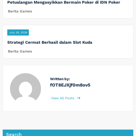
Petualangan Mengasyikkan Bermain Poker di IDN Poker
Berita Games
July 29, 2026
Strategi Cermat Berhasil dalam Slot Kuda
Berita Games
Written by:
fOT8EJXjf0m8ov5
View All Posts
Search