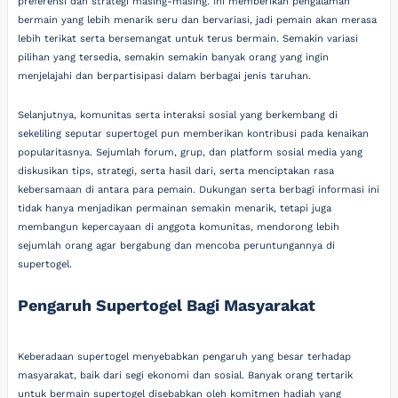
preferensi dan strategi masing-masing. Ini memberikan pengalaman
bermain yang lebih menarik seru dan bervariasi, jadi pemain akan merasa
lebih terikat serta bersemangat untuk terus bermain. Semakin variasi
pilihan yang tersedia, semakin semakin banyak orang yang ingin
menjelajahi dan berpartisipasi dalam berbagai jenis taruhan.
Selanjutnya, komunitas serta interaksi sosial yang berkembang di
sekeliling seputar supertogel pun memberikan kontribusi pada kenaikan
popularitasnya. Sejumlah forum, grup, dan platform sosial media yang
diskusikan tips, strategi, serta hasil dari, serta menciptakan rasa
kebersamaan di antara para pemain. Dukungan serta berbagi informasi ini
tidak hanya menjadikan permainan semakin menarik, tetapi juga
membangun kepercayaan di anggota komunitas, mendorong lebih
sejumlah orang agar bergabung dan mencoba peruntungannya di
supertogel.
Pengaruh Supertogel Bagi Masyarakat
Keberadaan supertogel menyebabkan pengaruh yang besar terhadap
masyarakat, baik dari segi ekonomi dan sosial. Banyak orang tertarik
untuk bermain supertogel disebabkan oleh komitmen hadiah yang