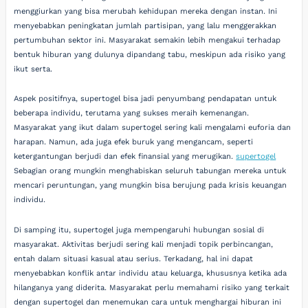
menggiurkan yang bisa merubah kehidupan mereka dengan instan. Ini
menyebabkan peningkatan jumlah partisipan, yang lalu menggerakkan
pertumbuhan sektor ini. Masyarakat semakin lebih mengakui terhadap
bentuk hiburan yang dulunya dipandang tabu, meskipun ada risiko yang
ikut serta.
Aspek positifnya, supertogel bisa jadi penyumbang pendapatan untuk
beberapa individu, terutama yang sukses meraih kemenangan.
Masyarakat yang ikut dalam supertogel sering kali mengalami euforia dan
harapan. Namun, ada juga efek buruk yang mengancam, seperti
ketergantungan berjudi dan efek finansial yang merugikan.
supertogel
Sebagian orang mungkin menghabiskan seluruh tabungan mereka untuk
mencari peruntungan, yang mungkin bisa berujung pada krisis keuangan
individu.
Di samping itu, supertogel juga mempengaruhi hubungan sosial di
masyarakat. Aktivitas berjudi sering kali menjadi topik perbincangan,
entah dalam situasi kasual atau serius. Terkadang, hal ini dapat
menyebabkan konflik antar individu atau keluarga, khususnya ketika ada
hilanganya yang diderita. Masyarakat perlu memahami risiko yang terkait
dengan supertogel dan menemukan cara untuk menghargai hiburan ini