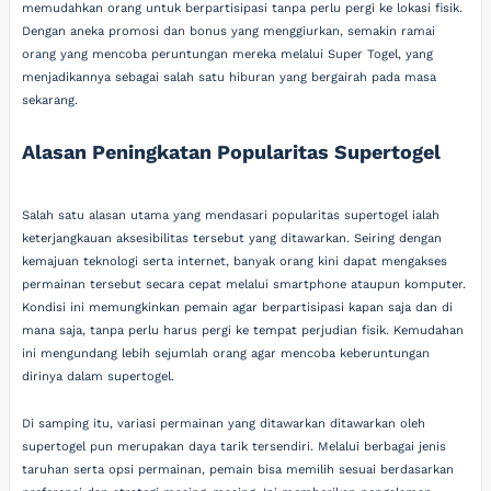
memudahkan orang untuk berpartisipasi tanpa perlu pergi ke lokasi fisik.
Dengan aneka promosi dan bonus yang menggiurkan, semakin ramai
orang yang mencoba peruntungan mereka melalui Super Togel, yang
menjadikannya sebagai salah satu hiburan yang bergairah pada masa
sekarang.
Alasan Peningkatan Popularitas Supertogel
Salah satu alasan utama yang mendasari popularitas supertogel ialah
keterjangkauan aksesibilitas tersebut yang ditawarkan. Seiring dengan
kemajuan teknologi serta internet, banyak orang kini dapat mengakses
permainan tersebut secara cepat melalui smartphone ataupun komputer.
Kondisi ini memungkinkan pemain agar berpartisipasi kapan saja dan di
mana saja, tanpa perlu harus pergi ke tempat perjudian fisik. Kemudahan
ini mengundang lebih sejumlah orang agar mencoba keberuntungan
dirinya dalam supertogel.
Di samping itu, variasi permainan yang ditawarkan ditawarkan oleh
supertogel pun merupakan daya tarik tersendiri. Melalui berbagai jenis
taruhan serta opsi permainan, pemain bisa memilih sesuai berdasarkan