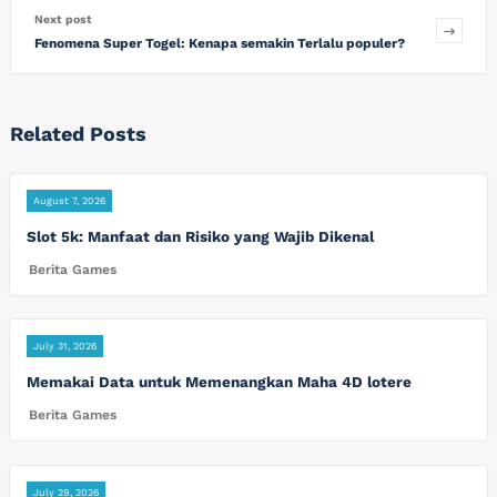
Next post
Fenomena Super Togel: Kenapa semakin Terlalu populer?
Related Posts
August 7, 2026
Slot 5k: Manfaat dan Risiko yang Wajib Dikenal
Berita Games
July 31, 2026
Memakai Data untuk Memenangkan Maha 4D lotere
Berita Games
July 29, 2026