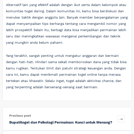
Alternatif lain yang efektif adalah dengan ikut serta dalam kelompok atau
komunitas togel daring. Dalam komunitas ini, kamu bisa berdiskusi dan
menukar taktik dengan anggota lain. Banyak member berpengalaman yang
dapat menyampaikan tips berharga tentang cara mengambil nomor yang
lebih prospektif. Selain itu, berbagi data bisa menjadikan permainan lebih
seru dan meningkatkan wawasan mengenai perkembangan dan teknik
yang mungkin anda belum pahami.
Yang terakhir, sangat penting untuk mengatur anggaran dan bermain
dengan hati-hati. Hindari sama sekali memboroskan dana yang tidak bisa
kamu rugikan. Tentukan limit dan patuhi strategi keuangan anda. Dengan
cara ini, kamu dapat menikmati permainan togel online tanpa merasa
tertekan atau khawatir. Selalu ingat, togel adalah aktivitas chance, dan
yang terpenting adalah bersenang-senang saat bermain.
Previous post
Bupatitogel dan Psikologi Permainan: Kunci untuk Menang?