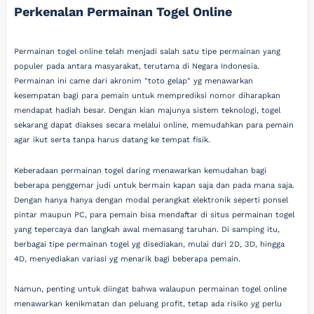
Perkenalan Permainan Togel Online
Permainan togel online telah menjadi salah satu tipe permainan yang
populer pada antara masyarakat, terutama di Negara Indonesia.
Permainan ini came dari akronim "toto gelap" yg menawarkan
kesempatan bagi para pemain untuk memprediksi nomor diharapkan
mendapat hadiah besar. Dengan kian majunya sistem teknologi, togel
sekarang dapat diakses secara melalui online, memudahkan para pemain
agar ikut serta tanpa harus datang ke tempat fisik.
Keberadaan permainan togel daring menawarkan kemudahan bagi
beberapa penggemar judi untuk bermain kapan saja dan pada mana saja.
Dengan hanya hanya dengan modal perangkat elektronik seperti ponsel
pintar maupun PC, para pemain bisa mendaftar di situs permainan togel
yang tepercaya dan langkah awal memasang taruhan. Di samping itu,
berbagai tipe permainan togel yg disediakan, mulai dari 2D, 3D, hingga
4D, menyediakan variasi yg menarik bagi beberapa pemain.
Namun, penting untuk diingat bahwa walaupun permainan togel online
menawarkan kenikmatan dan peluang profit, tetap ada risiko yg perlu