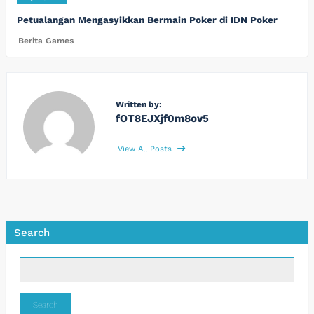
Petualangan Mengasyikkan Bermain Poker di IDN Poker
Berita Games
Written by:
fOT8EJXjf0m8ov5
View All Posts
Search
Search