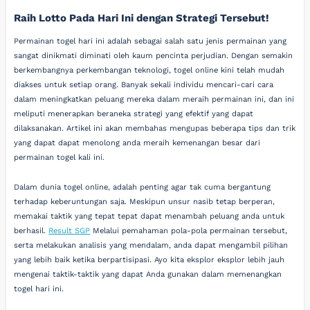
Raih Lotto Pada Hari Ini dengan Strategi Tersebut!
Permainan togel hari ini adalah sebagai salah satu jenis permainan yang
sangat dinikmati diminati oleh kaum pencinta perjudian. Dengan semakin
berkembangnya perkembangan teknologi, togel online kini telah mudah
diakses untuk setiap orang. Banyak sekali individu mencari-cari cara
dalam meningkatkan peluang mereka dalam meraih permainan ini, dan ini
meliputi menerapkan beraneka strategi yang efektif yang dapat
dilaksanakan. Artikel ini akan membahas mengupas beberapa tips dan trik
yang dapat dapat menolong anda meraih kemenangan besar dari
permainan togel kali ini.
Dalam dunia togel online, adalah penting agar tak cuma bergantung
terhadap keberuntungan saja. Meskipun unsur nasib tetap berperan,
memakai taktik yang tepat tepat dapat menambah peluang anda untuk
berhasil.
Result SGP
Melalui pemahaman pola-pola permainan tersebut,
serta melakukan analisis yang mendalam, anda dapat mengambil pilihan
yang lebih baik ketika berpartisipasi. Ayo kita eksplor eksplor lebih jauh
mengenai taktik-taktik yang dapat Anda gunakan dalam memenangkan
togel hari ini.