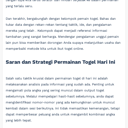
Jangan lupa kita terus teratur dan hindari terjebak ke dalam permainan
yang terlalu seru.
Dan terakhir, bergabunglah dengan kelompok pemain togel. Bahas dan
tukar data dengan rekan-rekan tentang taktik, ide, dan pengalaman
mereka yang telah . Kelompok dapat menjadi referensi informasi
tambahan yang sangat berharga. Mendengar pengalaman unggul pemain
lain pun bisa memberikan dorongan Anda supaya melanjutkan usaha dan
memperbaiki metode kita untuk ikut togel online.
Saran dan Strategi Permainan Togel Hari Ini
Salah satu taktik krusial dalam permainan togel di hari ini adalah
melaksanakan analisis pada informasi yang sudah ada. Penting untuk
mengamati pola angka yang sering muncul dalam output togel
sebelumnya. Melalui mempelajari hasil-hasil sebelumnya, anda dapat
mengidentifikasi nomor-nomor yang ada kemungkinan untuk muncul
kembali dalam sesi berikutnya. Ini tidak memastikan kemenangan, tetapi
dapat memperbesar peluang anda untuk mengambil kombinasi angka
yang lebih tepat.