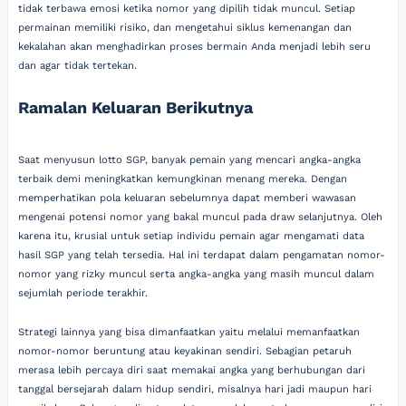
tidak terbawa emosi ketika nomor yang dipilih tidak muncul. Setiap
permainan memiliki risiko, dan mengetahui siklus kemenangan dan
kekalahan akan menghadirkan proses bermain Anda menjadi lebih seru
dan agar tidak tertekan.
Ramalan Keluaran Berikutnya
Saat menyusun lotto SGP, banyak pemain yang mencari angka-angka
terbaik demi meningkatkan kemungkinan menang mereka. Dengan
memperhatikan pola keluaran sebelumnya dapat memberi wawasan
mengenai potensi nomor yang bakal muncul pada draw selanjutnya. Oleh
karena itu, krusial untuk setiap individu pemain agar mengamati data
hasil SGP yang telah tersedia. Hal ini terdapat dalam pengamatan nomor-
nomor yang rizky muncul serta angka-angka yang masih muncul dalam
sejumlah periode terakhir.
Strategi lainnya yang bisa dimanfaatkan yaitu melalui memanfaatkan
nomor-nomor beruntung atau keyakinan sendiri. Sebagian petaruh
merasa lebih percaya diri saat memakai angka yang berhubungan dari
tanggal bersejarah dalam hidup sendiri, misalnya hari jadi maupun hari