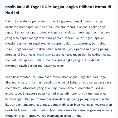
nasib baik di Togel SGP: Angka-angka Pilihan Utama di
Hari Ini
Dalam jagat dunia permainan togel Singapore, banyak pemain yang
berharap mendapatkan nasib baik melalui memilih angka-angka yang
tepat. Setiap hari, para pemain togel senantiasa menunggu hasil terbaru
yang bisa dapat mengantar para pemain meraih keuntungan. Apakah
melalui permainan togel online maupun dalam tatap muka, permainan
Togel Singapore merupakan salah satu dari jenis permainan yang paling
populer di Indonesia.
Togel SGP
Suasana ketegangan dan keyakinan selalu
meliputi setiap sesi undi, dimana angka-angka yang ditarik dapat
merubah nasib seseorang dalam sekejap.
Pada kesempatan ini, kami akan membahas angka unggulan dari Togel
Singapore, iaitu informasi penting mengenai keluaran sgp serta cara cara
memahami informasi yang ada. Bagi para pemain, memahami angka-
angka togel Singapore pada hari ini bisa jadi kunci untuk mendapatkan
kemenangan. Dengan memanfaatkan data sgp yang paling lengkap serta
ikut undian langsung sgp, para pemain diharap bisa menggali kesempatan
nasib baik sendiri lebih dalam. Mari kita simak bersama angka-angka yang
mungkin bisa membawa keberuntungan untuk Anda.