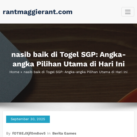
Skip
rantmaggierant.com
to
content
nasib baik di Togel SGP: Angka-
angka Pilihan Utama di Hari Ini
Home
»
nasib baik di Togel SGP: Angka-angka Pilihan Utama di Hari Ini
September 30, 2025
By
fOT8EJXjf0m8ov5
In
Berita Games