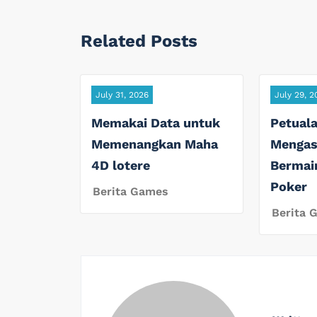
Related Posts
July 31, 2026
July 29, 2
Memakai Data untuk
Petual
Memenangkan Maha
Mengas
4D lotere
Bermai
Poker
Berita Games
Berita 