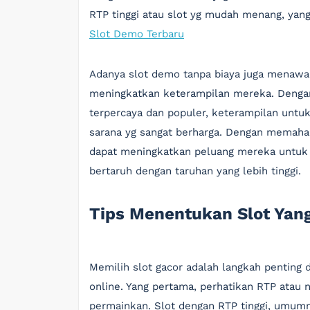
RTP tinggi atau slot yg mudah menang, yang
Slot Demo Terbaru
Adanya slot demo tanpa biaya juga menawar
meningkatkan keterampilan mereka. Dengan
terpercaya dan populer, keterampilan untu
sarana yg sangat berharga. Dengan memah
dapat meningkatkan peluang mereka untuk
bertaruh dengan taruhan yang lebih tinggi.
Tips Menentukan Slot Ya
Memilih slot gacor adalah langkah penti
online. Yang pertama, perhatikan RTP atau n
permainkan. Slot dengan RTP tinggi, umumn