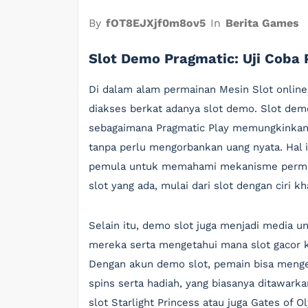
By
fOT8EJXjf0m8ov5
In
Berita Games
Slot Demo Pragmatic: Uji Coba
Di dalam alam permainan Mesin Slot onlin
diakses berkat adanya slot demo. Slot dem
sebagaimana Pragmatic Play memungkinkan 
tanpa perlu mengorbankan uang nyata. Hal 
pemula untuk memahami mekanisme perma
slot yang ada, mulai dari slot dengan ciri
Selain itu, demo slot juga menjadi media 
mereka serta mengetahui mana slot gacor k
Dengan akun demo slot, pemain bisa mengek
spins serta hadiah, yang biasanya ditawarka
slot Starlight Princess atau juga Gates of 