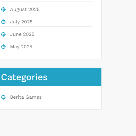
August 2025
July 2025
June 2025
May 2025
Categories
Berita Games