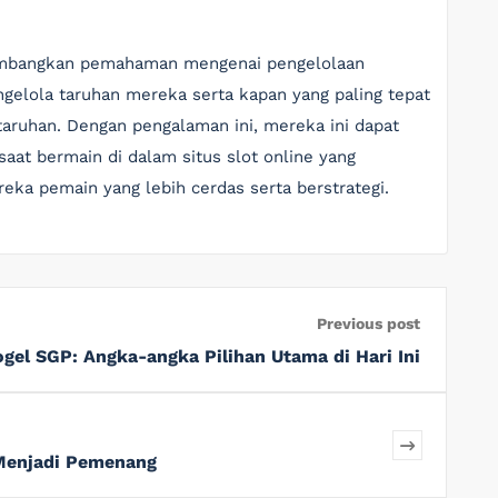
embangkan pemahaman mengenai pengelolaan
gelola taruhan mereka serta kapan yang paling tepat
ruhan. Dengan pengalaman ini, mereka ini dapat
at bermain di dalam situs slot online yang
eka pemain yang lebih cerdas serta berstrategi.
Previous post
ogel SGP: Angka-angka Pilihan Utama di Hari Ini
 Menjadi Pemenang