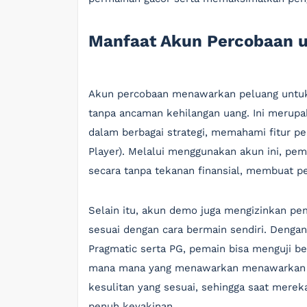
Manfaat Akun Percobaan 
Akun percobaan menawarkan peluang unt
tanpa ancaman kehilangan uang. Ini merup
dalam berbagai strategi, memahami fitur pe
Player). Melalui menggunakan akun ini, pe
secara tanpa tekanan finansial, membuat p
Selain itu, akun demo juga mengizinkan pe
sesuai dengan cara bermain sendiri. Dengan
Pragmatic serta PG, pemain bisa menguji be
mana mana yang menawarkan menawarkan jack
kesulitan yang sesuai, sehingga saat mere
penuh keyakinan.