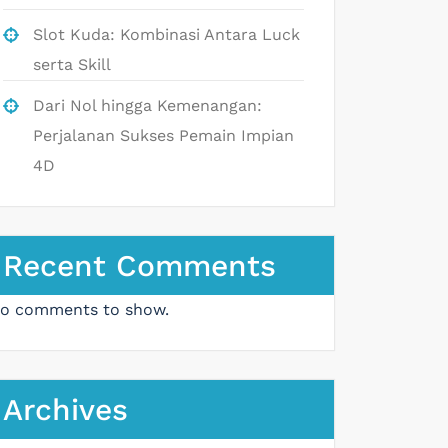
Slot Kuda: Kombinasi Antara Luck
serta Skill
Dari Nol hingga Kemenangan:
Perjalanan Sukses Pemain Impian
4D
Recent Comments
o comments to show.
Archives