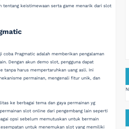
am tentang keistimewaan serta game menarik dari slot
gmatic
uji coba Pragmatic adalah memberikan pengalaman
main. Dengan akun demo slot, pengguna dapat
e tanpa harus mempertaruhkan uang asli. Ini
kanisme permainan, mengenali fitur unik, dan
N
ilitas ke berbagai tema dan gaya permainan yg
a permainan slot online dari pengembang lain seperti
rbagai opsi sebelum memutuskan untuk bermain
n kesempatan untuk menemukan slot yang memiliki