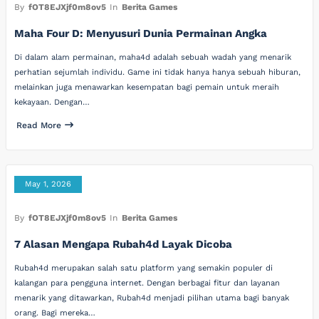
By
fOT8EJXjf0m8ov5
In
Berita Games
Maha Four D: Menyusuri Dunia Permainan Angka
Di dalam alam permainan, maha4d adalah sebuah wadah yang menarik
perhatian sejumlah individu. Game ini tidak hanya hanya sebuah hiburan,
melainkan juga menawarkan kesempatan bagi pemain untuk meraih
kekayaan. Dengan…
Read More
May 1, 2026
By
fOT8EJXjf0m8ov5
In
Berita Games
7 Alasan Mengapa Rubah4d Layak Dicoba
Rubah4d merupakan salah satu platform yang semakin populer di
kalangan para pengguna internet. Dengan berbagai fitur dan layanan
menarik yang ditawarkan, Rubah4d menjadi pilihan utama bagi banyak
orang. Bagi mereka…