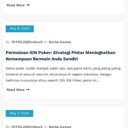
Read More
May 8, 2026
By
fOT8EJXjf0m8ov5
In
Berita Games
Permainan IDN Poker: Strategi Pintar Meningkatkan
Kemampuan Bermain Anda Sendiri
Game poker sudah menjadi salah satu tipe game kartu yang paling paling
terkenal di seluruh seluruh, khususnya di negara Indonesia. Dengan
hadirnya munculnya situs seperti IDN IDN Poker, game ini…
Read More
May 7, 2026
By
fOT8EJXjf0m8ov5
In
Berita Games