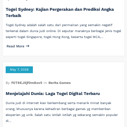
Togel Sydney: Kajian Pergerakan dan Prediksi Angka
Terbaik
Togel Sydney adalah salah satu dari permainan yang semakin negatif
terkenal dalam dunia judi online. Di seputar maraknya berbagai jenis togel
seperti togel Singapore, togel Hong Kong, beserta togel MCA,…
Read More
May 7, 2026
By
fOT8EJXjf0m8ov5
In
Berita Games
Menjelajahi Dunia: Laga Togel Digital Terbaru
Dunia judi di internet kian berkembang serta menarik minat banyak
orang, khususnya karena kehadiran berbagai games yg memberikan
eksperien yg unik. Salah satu istilah istilah yg sekarang semakin populer
di…