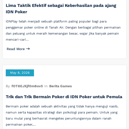
Lima Taktik Efektif sebagai Keberhasilan pada ajang
IDN Poker
IDNPlay telah menjadi sebuah platform paling populer bagi para
penggemar poker online di Tanah Air. Dengan berbagai pilihan permainan
dan peluang untuk meraih kemenangan besar, wajar jika banyak pemain
mencari-cari…
Read More
May 8, 2026
By
fOT8EJXjf0m8ov5
In
Berita Games
Trik dan Trik Bermain Poker di IDN Poker untuk Pemula
Bermain poker adalah sebuah aktivitas yang tidak hanya menguji nasib,
namun serta kapasitas strategi dan psikologi para pemain. Untuk yang
baru mulai yang berhasrat mengetes peruntungannya dalam ranah
permainan poker,…