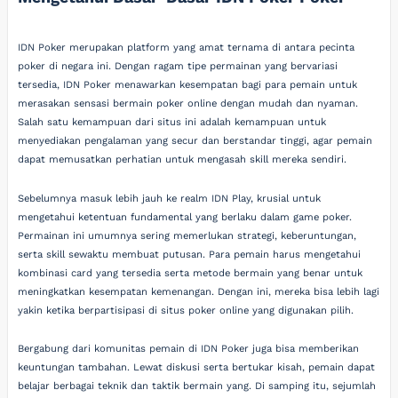
IDN Poker merupakan platform yang amat ternama di antara pecinta
poker di negara ini. Dengan ragam tipe permainan yang bervariasi
tersedia, IDN Poker menawarkan kesempatan bagi para pemain untuk
merasakan sensasi bermain poker online dengan mudah dan nyaman.
Salah satu kemampuan dari situs ini adalah kemampuan untuk
menyediakan pengalaman yang secur dan berstandar tinggi, agar pemain
dapat memusatkan perhatian untuk mengasah skill mereka sendiri.
Sebelumnya masuk lebih jauh ke realm IDN Play, krusial untuk
mengetahui ketentuan fundamental yang berlaku dalam game poker.
Permainan ini umumnya sering memerlukan strategi, keberuntungan,
serta skill sewaktu membuat putusan. Para pemain harus mengetahui
kombinasi card yang tersedia serta metode bermain yang benar untuk
meningkatkan kesempatan kemenangan. Dengan ini, mereka bisa lebih lagi
yakin ketika berpartisipasi di situs poker online yang digunakan pilih.
Bergabung dari komunitas pemain di IDN Poker juga bisa memberikan
keuntungan tambahan. Lewat diskusi serta bertukar kisah, pemain dapat
belajar berbagai teknik dan taktik bermain yang. Di samping itu, sejumlah