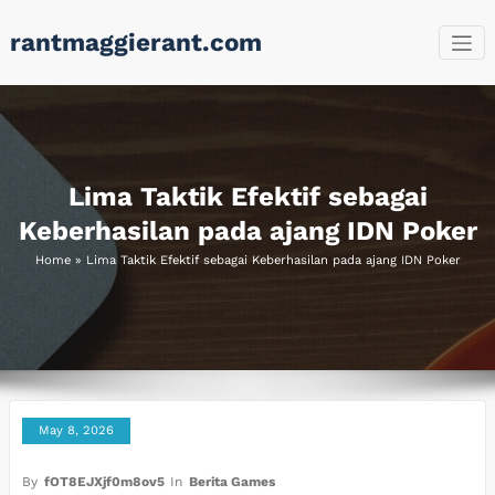
Skip
rantmaggierant.com
to
content
Lima Taktik Efektif sebagai
Keberhasilan pada ajang IDN Poker
Home
»
Lima Taktik Efektif sebagai Keberhasilan pada ajang IDN Poker
May 8, 2026
By
fOT8EJXjf0m8ov5
In
Berita Games