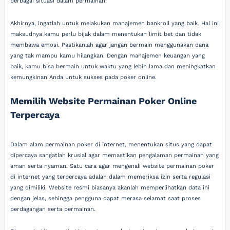
berbagai situasi dalam permainan.
Akhirnya, ingatlah untuk melakukan manajemen bankroll yang baik. Hal ini
maksudnya kamu perlu bijak dalam menentukan limit bet dan tidak
membawa emosi. Pastikanlah agar jangan bermain menggunakan dana
yang tak mampu kamu hilangkan. Dengan manajemen keuangan yang
baik, kamu bisa bermain untuk waktu yang lebih lama dan meningkatkan
kemungkinan Anda untuk sukses pada poker online.
Memilih Website Permainan Poker Online
Terpercaya
Dalam alam permainan poker di internet, menentukan situs yang dapat
dipercaya sangatlah krusial agar memastikan pengalaman permainan yang
aman serta nyaman. Satu cara agar mengenali website permainan poker
di internet yang terpercaya adalah dalam memeriksa izin serta regulasi
yang dimiliki. Website resmi biasanya akanlah memperlihatkan data ini
dengan jelas, sehingga pengguna dapat merasa selamat saat proses
perdagangan serta permainan.