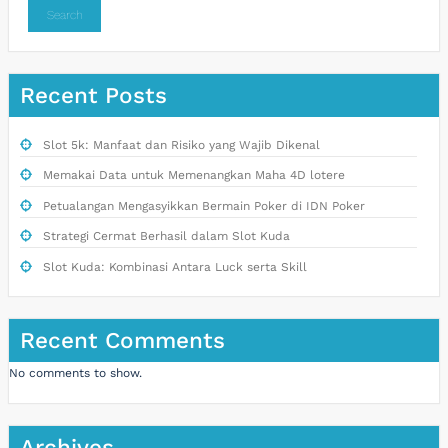
Search
Recent Posts
Slot 5k: Manfaat dan Risiko yang Wajib Dikenal
Memakai Data untuk Memenangkan Maha 4D lotere
Petualangan Mengasyikkan Bermain Poker di IDN Poker
Strategi Cermat Berhasil dalam Slot Kuda
Slot Kuda: Kombinasi Antara Luck serta Skill
Recent Comments
No comments to show.
Archives