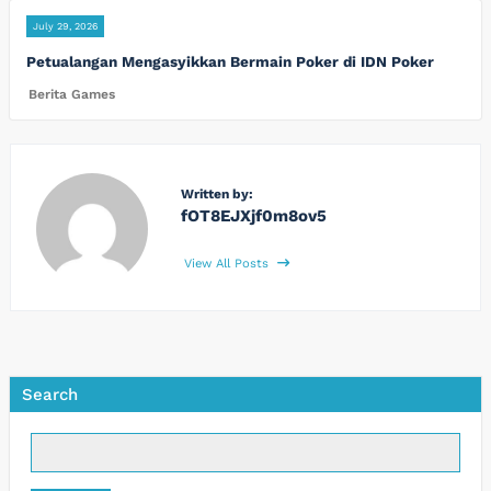
July 29, 2026
Petualangan Mengasyikkan Bermain Poker di IDN Poker
Berita Games
Written by:
fOT8EJXjf0m8ov5
View All Posts
Search