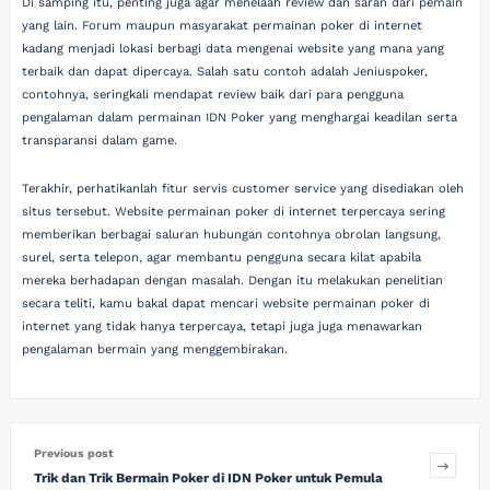
Di samping itu, penting juga agar menelaah review dan saran dari pemain
yang lain. Forum maupun masyarakat permainan poker di internet
kadang menjadi lokasi berbagi data mengenai website yang mana yang
terbaik dan dapat dipercaya. Salah satu contoh adalah Jeniuspoker,
contohnya, seringkali mendapat review baik dari para pengguna
pengalaman dalam permainan IDN Poker yang menghargai keadilan serta
transparansi dalam game.
Terakhir, perhatikanlah fitur servis customer service yang disediakan oleh
situs tersebut. Website permainan poker di internet terpercaya sering
memberikan berbagai saluran hubungan contohnya obrolan langsung,
surel, serta telepon, agar membantu pengguna secara kilat apabila
mereka berhadapan dengan masalah. Dengan itu melakukan penelitian
secara teliti, kamu bakal dapat mencari website permainan poker di
internet yang tidak hanya terpercaya, tetapi juga juga menawarkan
pengalaman bermain yang menggembirakan.
Previous post
Trik dan Trik Bermain Poker di IDN Poker untuk Pemula