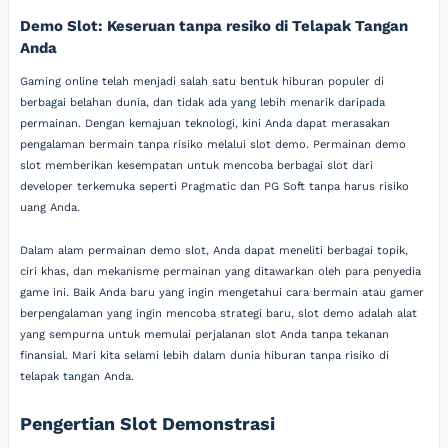
Demo Slot: Keseruan tanpa resiko di Telapak Tangan
Anda
Gaming online telah menjadi salah satu bentuk hiburan populer di
berbagai belahan dunia, dan tidak ada yang lebih menarik daripada
permainan. Dengan kemajuan teknologi, kini Anda dapat merasakan
pengalaman bermain tanpa risiko melalui slot demo. Permainan demo
slot memberikan kesempatan untuk mencoba berbagai slot dari
developer terkemuka seperti Pragmatic dan PG Soft tanpa harus risiko
uang Anda.
Dalam alam permainan demo slot, Anda dapat meneliti berbagai topik,
ciri khas, dan mekanisme permainan yang ditawarkan oleh para penyedia
game ini. Baik Anda baru yang ingin mengetahui cara bermain atau gamer
berpengalaman yang ingin mencoba strategi baru, slot demo adalah alat
yang sempurna untuk memulai perjalanan slot Anda tanpa tekanan
finansial. Mari kita selami lebih dalam dunia hiburan tanpa risiko di
telapak tangan Anda.
Pengertian Slot Demonstrasi