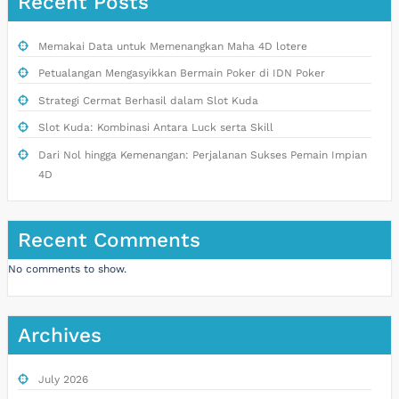
Recent Posts
Memakai Data untuk Memenangkan Maha 4D lotere
Petualangan Mengasyikkan Bermain Poker di IDN Poker
Strategi Cermat Berhasil dalam Slot Kuda
Slot Kuda: Kombinasi Antara Luck serta Skill
Dari Nol hingga Kemenangan: Perjalanan Sukses Pemain Impian
4D
Recent Comments
No comments to show.
Archives
July 2026