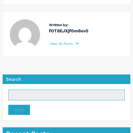
Written by:
fOT8EJXjf0m8ov5
View All Posts
Search
Search