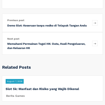
Previous post
Demo Slot: Keseruan tanpa resiko di Telapak Tangan Anda
Next post
Memahami Permainan Togel HK: Data, Hasil Pengeluaran,
dan Keluaran HK
Related Posts
August 7, 2026
Slot 5k: Manfaat dan Risiko yang Wajib Dikenal
Berita Games