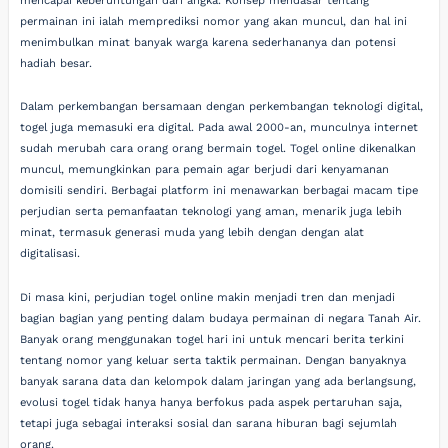
mencapai keberuntungan dari angka. Konsep mendasar tentang
permainan ini ialah memprediksi nomor yang akan muncul, dan hal ini
menimbulkan minat banyak warga karena sederhananya dan potensi
hadiah besar.
Dalam perkembangan bersamaan dengan perkembangan teknologi digital,
togel juga memasuki era digital. Pada awal 2000-an, munculnya internet
sudah merubah cara orang orang bermain togel. Togel online dikenalkan
muncul, memungkinkan para pemain agar berjudi dari kenyamanan
domisili sendiri. Berbagai platform ini menawarkan berbagai macam tipe
perjudian serta pemanfaatan teknologi yang aman, menarik juga lebih
minat, termasuk generasi muda yang lebih dengan dengan alat
digitalisasi.
Di masa kini, perjudian togel online makin menjadi tren dan menjadi
bagian bagian yang penting dalam budaya permainan di negara Tanah Air.
Banyak orang menggunakan togel hari ini untuk mencari berita terkini
tentang nomor yang keluar serta taktik permainan. Dengan banyaknya
banyak sarana data dan kelompok dalam jaringan yang ada berlangsung,
evolusi togel tidak hanya hanya berfokus pada aspek pertaruhan saja,
tetapi juga sebagai interaksi sosial dan sarana hiburan bagi sejumlah
orang.