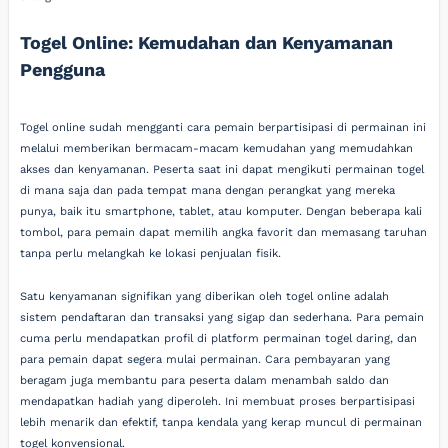
Togel Online: Kemudahan dan Kenyamanan
Pengguna
Togel online sudah mengganti cara pemain berpartisipasi di permainan ini
melalui memberikan bermacam-macam kemudahan yang memudahkan
akses dan kenyamanan. Peserta saat ini dapat mengikuti permainan togel
di mana saja dan pada tempat mana dengan perangkat yang mereka
punya, baik itu smartphone, tablet, atau komputer. Dengan beberapa kali
tombol, para pemain dapat memilih angka favorit dan memasang taruhan
tanpa perlu melangkah ke lokasi penjualan fisik.
Satu kenyamanan signifikan yang diberikan oleh togel online adalah
sistem pendaftaran dan transaksi yang sigap dan sederhana. Para pemain
cuma perlu mendapatkan profil di platform permainan togel daring, dan
para pemain dapat segera mulai permainan. Cara pembayaran yang
beragam juga membantu para peserta dalam menambah saldo dan
mendapatkan hadiah yang diperoleh. Ini membuat proses berpartisipasi
lebih menarik dan efektif, tanpa kendala yang kerap muncul di permainan
togel konvensional.