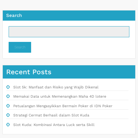
Search
Search
Recent Posts
Slot 5k: Manfaat dan Risiko yang Wajib Dikenal
Memakai Data untuk Memenangkan Maha 4D lotere
Petualangan Mengasyikkan Bermain Poker di IDN Poker
Strategi Cermat Berhasil dalam Slot Kuda
Slot Kuda: Kombinasi Antara Luck serta Skill