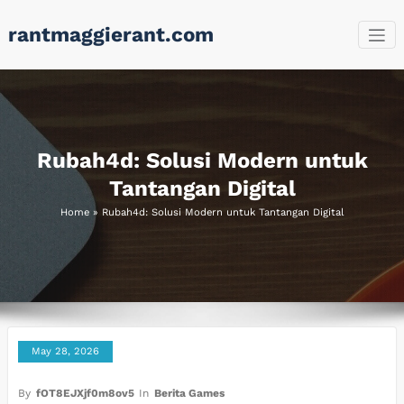
Skip
rantmaggierant.com
to
content
Rubah4d: Solusi Modern untuk
Tantangan Digital
Home
»
Rubah4d: Solusi Modern untuk Tantangan Digital
May 28, 2026
By
fOT8EJXjf0m8ov5
In
Berita Games