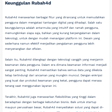
Keunggulan Rubah4d
Rubah4d menawarkan berbagai fitur yang dirancang untuk memudahkan
pengguna dalam mengatasi tantangan digital yang dihadapi. Salah satu
keunggulannya adalah antarmuka yang intuitif dan ramah pengguna,
memungkinkan siapa saja, bahkan yang kurang berpengalaman dalam
teknologi, untuk dengan mudah menavigasi platform ini. Desain yang
sederhana namun efektif menjadikan pengalaman pengguna lebih
menyenangkan dan efisien.
Selain itu, Rubah4d dilengkapi dengan teknologi canggih yang menjamin
keamanan data pengguna. Dalam era dimana keamanan informasi menjadi
sangat penting, Rubah4d memastikan bahwa semua data yang dikelola
tetap terlindungi dari ancaman yang mungkin muncul. Dengan enkripsi
yang kuat dan protokol keamanan yang ketat, pengguna dapat merasa
tenang saat menggunakan layanan ini.
Terakhir, Rubah4d juga menawarkan fleksibilitas yang tinggi dalam
beradaptasi dengan berbagai kebutuhan bisnis. Baik untuk startup
maupun perusahaan besar, Rubah4d menyediakan solusi yang dapat di-