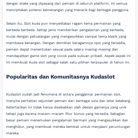
dengan stake yang dipasang dari pemain di seluruh platform. Ini semua
menciptakan potensi kemenangan yang menarik bagi berbagai pengguna.
Selain itu, Slot kuda pun menyediakan ragam tema permainan yang
berbeda berbeda. Setiap jenis memberikan pengalaman yang berbeda,
mulai dengan petualangan yang mengasyikkan sampai tema klasik yang
membawa kenangan. Dengan demikian beragamnya opsi yang tersedia,
pemain dapat menentukan sesuai pada selera masing-masing dan
mendapatkan game slot yang cocok pada sukuan pribadi. Aspek-aspek ini
ini membuat Kuda slot sebagai salah satu pilihan terpopuler di tahun ini.
Popularitas dan Komunitasnya Kudaslot
Kudaslot sudah jadi fenomena di antara penggemar permainan slot,
menyita perhatian sejumlah pemain dari berbagai usia dan latar belakang.
Ketertarikan ini tidak hanya disebabkan oleh desain gamenya yang unik
tetapi juga karena macam-macam fitur bonus yang tersedia. Sebagian
besar pemain menemukan pengalaman bermain yang mengasyikkan dan
menghibur, yang membuat mereka kembali untuk menjalani peruntungan
mereka.