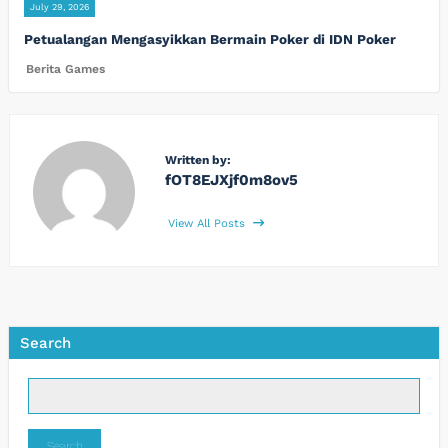
July 29, 2026
Petualangan Mengasyikkan Bermain Poker di IDN Poker
Berita Games
Written by:
fOT8EJXjf0m8ov5
View All Posts
Search
Search