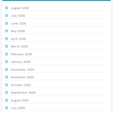
August 2026
July 2026
June 2026
May 2026
April 2026
March 2026
February 2026
January 2026
December 2025
November 2025
October 2025
September 2025
August 2025
July 2025