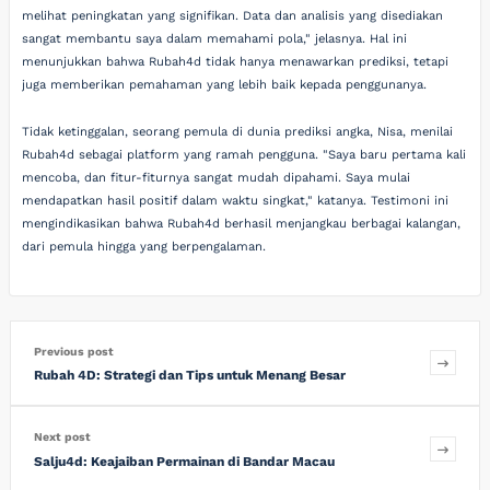
melihat peningkatan yang signifikan. Data dan analisis yang disediakan
sangat membantu saya dalam memahami pola," jelasnya. Hal ini
menunjukkan bahwa Rubah4d tidak hanya menawarkan prediksi, tetapi
juga memberikan pemahaman yang lebih baik kepada penggunanya.
Tidak ketinggalan, seorang pemula di dunia prediksi angka, Nisa, menilai
Rubah4d sebagai platform yang ramah pengguna. "Saya baru pertama kali
mencoba, dan fitur-fiturnya sangat mudah dipahami. Saya mulai
mendapatkan hasil positif dalam waktu singkat," katanya. Testimoni ini
mengindikasikan bahwa Rubah4d berhasil menjangkau berbagai kalangan,
dari pemula hingga yang berpengalaman.
Previous post
Rubah 4D: Strategi dan Tips untuk Menang Besar
Next post
Salju4d: Keajaiban Permainan di Bandar Macau