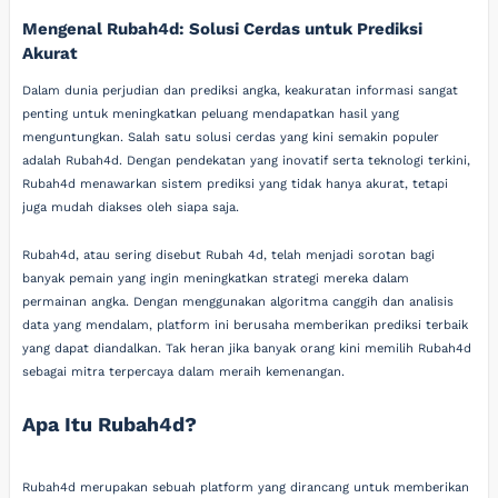
Mengenal Rubah4d: Solusi Cerdas untuk Prediksi
Akurat
Dalam dunia perjudian dan prediksi angka, keakuratan informasi sangat
penting untuk meningkatkan peluang mendapatkan hasil yang
menguntungkan. Salah satu solusi cerdas yang kini semakin populer
adalah Rubah4d. Dengan pendekatan yang inovatif serta teknologi terkini,
Rubah4d menawarkan sistem prediksi yang tidak hanya akurat, tetapi
juga mudah diakses oleh siapa saja.
Rubah4d, atau sering disebut Rubah 4d, telah menjadi sorotan bagi
banyak pemain yang ingin meningkatkan strategi mereka dalam
permainan angka. Dengan menggunakan algoritma canggih dan analisis
data yang mendalam, platform ini berusaha memberikan prediksi terbaik
yang dapat diandalkan. Tak heran jika banyak orang kini memilih Rubah4d
sebagai mitra terpercaya dalam meraih kemenangan.
Apa Itu Rubah4d?
Rubah4d merupakan sebuah platform yang dirancang untuk memberikan