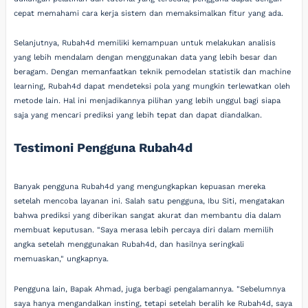
cepat memahami cara kerja sistem dan memaksimalkan fitur yang ada.
Selanjutnya, Rubah4d memiliki kemampuan untuk melakukan analisis
yang lebih mendalam dengan menggunakan data yang lebih besar dan
beragam. Dengan memanfaatkan teknik pemodelan statistik dan machine
learning, Rubah4d dapat mendeteksi pola yang mungkin terlewatkan oleh
metode lain. Hal ini menjadikannya pilihan yang lebih unggul bagi siapa
saja yang mencari prediksi yang lebih tepat dan dapat diandalkan.
Testimoni Pengguna Rubah4d
Banyak pengguna Rubah4d yang mengungkapkan kepuasan mereka
setelah mencoba layanan ini. Salah satu pengguna, Ibu Siti, mengatakan
bahwa prediksi yang diberikan sangat akurat dan membantu dia dalam
membuat keputusan. "Saya merasa lebih percaya diri dalam memilih
angka setelah menggunakan Rubah4d, dan hasilnya seringkali
memuaskan," ungkapnya.
Pengguna lain, Bapak Ahmad, juga berbagi pengalamannya. "Sebelumnya
saya hanya mengandalkan insting, tetapi setelah beralih ke Rubah4d, saya