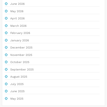
June 2026
May 2026
April 2026
March 2026
February 2026
January 2026
December 2025
November 2025
October 2025
September 2025
August 2025
July 2025
June 2025
May 2025