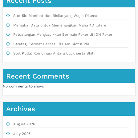
Recent Posts
Slot 5k: Manfaat dan Risiko yang Wajib Dikenal
Memakai Data untuk Memenangkan Maha 4D lotere
Petualangan Mengasyikkan Bermain Poker di IDN Poker
Strategi Cermat Berhasil dalam Slot Kuda
Slot Kuda: Kombinasi Antara Luck serta Skill
Recent Comments
No comments to show.
Archives
August 2026
July 2026