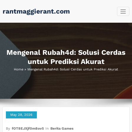
Skip
rantmaggierant.com
to
content
Mengenal Rubah4d: Solusi Cerdas
untuk Prediksi Akurat
Home
»
Mengenal Rubah4d: Solusi Cerdas untuk Prediksi Akurat
May 28, 2026
By
fOT8EJXjf0m8ov5
In
Berita Games