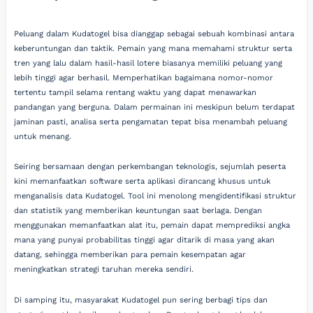
Peluang dalam Kudatogel bisa dianggap sebagai sebuah kombinasi antara
keberuntungan dan taktik. Pemain yang mana memahami struktur serta
tren yang lalu dalam hasil-hasil lotere biasanya memiliki peluang yang
lebih tinggi agar berhasil. Memperhatikan bagaimana nomor-nomor
tertentu tampil selama rentang waktu yang dapat menawarkan
pandangan yang berguna. Dalam permainan ini meskipun belum terdapat
jaminan pasti, analisa serta pengamatan tepat bisa menambah peluang
untuk menang.
Seiring bersamaan dengan perkembangan teknologis, sejumlah peserta
kini memanfaatkan software serta aplikasi dirancang khusus untuk
menganalisis data Kudatogel. Tool ini menolong mengidentifikasi struktur
dan statistik yang memberikan keuntungan saat berlaga. Dengan
menggunakan memanfaatkan alat itu, pemain dapat memprediksi angka
mana yang punyai probabilitas tinggi agar ditarik di masa yang akan
datang, sehingga memberikan para pemain kesempatan agar
meningkatkan strategi taruhan mereka sendiri.
Di samping itu, masyarakat Kudatogel pun sering berbagi tips dan