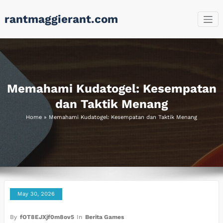
Skip
rantmaggierant.com
to
content
Memahami Kudatogel: Kesempatan
dan Taktik Menang
Home
»
Memahami Kudatogel: Kesempatan dan Taktik Menang
May 30, 2026
By
fOT8EJXjf0m8ov5
In
Berita Games