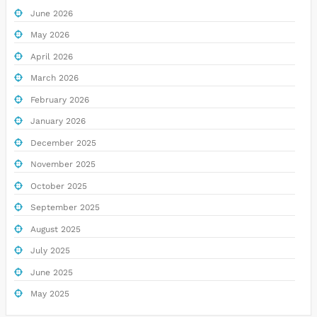
June 2026
May 2026
April 2026
March 2026
February 2026
January 2026
December 2025
November 2025
October 2025
September 2025
August 2025
July 2025
June 2025
May 2025