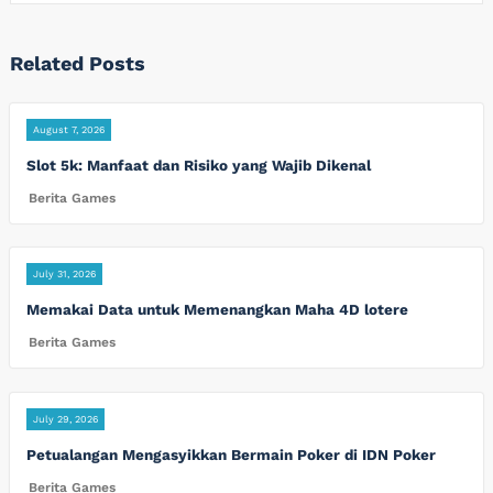
Related Posts
August 7, 2026
Slot 5k: Manfaat dan Risiko yang Wajib Dikenal
Berita Games
July 31, 2026
Memakai Data untuk Memenangkan Maha 4D lotere
Berita Games
July 29, 2026
Petualangan Mengasyikkan Bermain Poker di IDN Poker
Berita Games