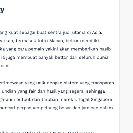
ey
ng kuat sebagai buat sentra judi utama di Asia.
arkan, termasuk lotto Macau, bettor memiliki
gka yang para pemain yakini akan memberikan nasib
ura juga membuat banyak bettor dari seluruh dunia
sini.
eistimewaan yang unik dengan sistem yang transparan
undian yang fair dan hasil yang segera, sehingga
tahui output dari taruhan mereka. Togel Singapore
g mencari perpaduan peluang besar dan jaminan dalam