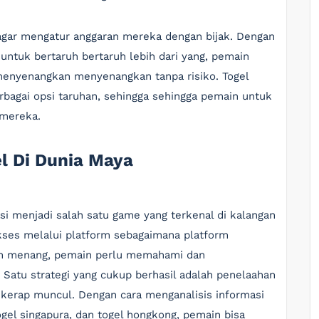
 agar mengatur anggaran mereka dengan bijak. Dengan
 untuk bertaruh bertaruh lebih dari yang, pemain
enyenangkan menyenangkan tanpa risiko. Togel
rbagai opsi taruhan, sehingga sehingga pemain untuk
 mereka.
l Di Dunia Maya
si menjadi salah satu game yang terkenal di kalangan
akses melalui platform sebagaimana platform
n menang, pemain perlu memahami dan
. Satu strategi yang cukup berhasil adalah penelaahan
kerap muncul. Dengan cara menganalisis informasi
ogel singapura, dan togel hongkong, pemain bisa