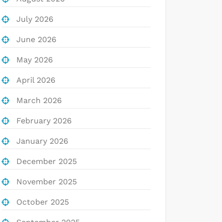
July 2026
June 2026
May 2026
April 2026
March 2026
February 2026
January 2026
December 2025
November 2025
October 2025