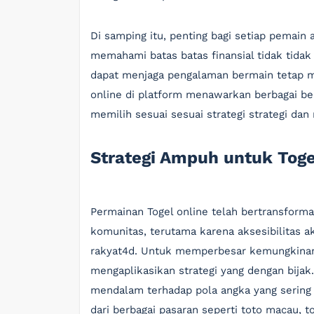
Di samping itu, penting bagi setiap pemain
memahami batas batas finansial tidak tidak
dapat menjaga pengalaman bermain tetap m
online di platform menawarkan berbagai be
memilih sesuai sesuai strategi strategi dan
Strategi Ampuh untuk Toge
Permainan Togel online telah bertransforma
komunitas, terutama karena aksesibilitas 
rakyat4d. Untuk memperbesar kemungkina
mengaplikasikan strategi yang dengan bijak
mendalam terhadap pola angka yang sering 
dari berbagai pasaran seperti toto macau, t