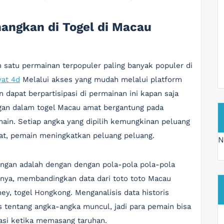
ngkan di Togel di Macau
 satu permainan terpopuler paling banyak populer di
yat 4d
Melalui akses yang mudah melalui platform
n dapat berpartisipasi di permainan ini kapan saja
gan dalam togel Macau amat bergantung pada
ain. Setiap angka yang dipilih kemungkinan peluang
pat, pemain meningkatkan peluang peluang.
N
gan adalah dengan dengan pola-pola pola-pola
salnya, membandingkan data dari toto toto Macau
ney, togel Hongkong. Menganalisis data historis
s tentang angka-angka muncul, jadi para pemain bisa
asi ketika memasang taruhan.