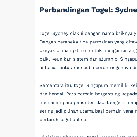
Perbandingan Togel: Sydn
Togel Sydney diakui dengan nama baiknya ya
Dengan beraneka tipe permainan yang ditaw
banyak pilihan pilihan untuk mengambil an
baik. Keunikan sistem dan aturan di Singap
antusias untuk mencoba peruntungannya di 
Sementara itu, togel Singapura memiliki k
dan handal. Para pemain bergantung kepada 
menjamin para penonton dapat segera menge
sering jadi pilihan utama bagi pemain yan
bertaruh togel online.