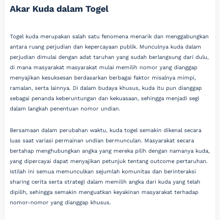
Akar Kuda dalam Togel
Togel kuda merupakan salah satu fenomena menarik dan menggabungkan
antara ruang perjudian dan kepercayaan publik. Munculnya kuda dalam
perjudian dimulai dengan adat taruhan yang sudah berlangsung dari dulu,
di mana masyarakat masyarakat mulai memilih nomor yang dianggap
menyajikan kesuksesan berdasarkan berbagai faktor misalnya mimpi,
ramalan, serta lainnya. Di dalam budaya khusus, kuda itu pun dianggap
sebagai penanda keberuntungan dan kekuasaan, sehingga menjadi segi
dalam langkah penentuan nomor undian.
Bersamaan dalam perubahan waktu, kuda togel semakin dikenal secara
luas saat variasi permainan undian bermunculan. Masyarakat secara
bertahap menghubungkan angka yang mereka pilih dengan namanya kuda,
yang dipercayai dapat menyajikan petunjuk tentang outcome pertaruhan.
Istilah ini semua memunculkan sejumlah komunitas dan berinteraksi
sharing cerita serta strategi dalam memilih angka dari kuda yang telah
dipilih, sehingga semakin menguatkan keyakinan masyarakat terhadap
nomor-nomor yang dianggap khusus.