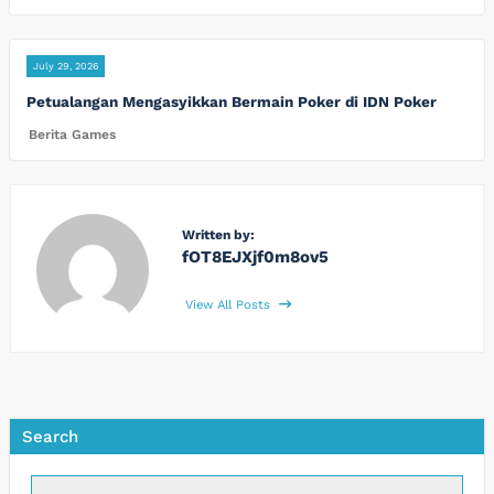
July 29, 2026
Petualangan Mengasyikkan Bermain Poker di IDN Poker
Berita Games
Written by:
fOT8EJXjf0m8ov5
View All Posts
Search