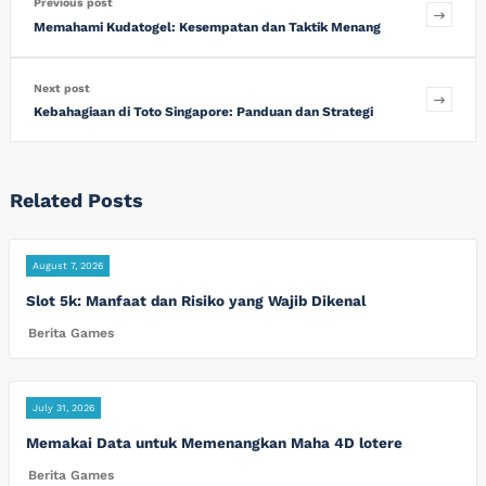
Previous post
Memahami Kudatogel: Kesempatan dan Taktik Menang
Next post
Kebahagiaan di Toto Singapore: Panduan dan Strategi
Related Posts
August 7, 2026
Slot 5k: Manfaat dan Risiko yang Wajib Dikenal
Berita Games
July 31, 2026
Memakai Data untuk Memenangkan Maha 4D lotere
Berita Games