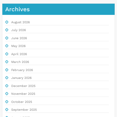
Archives
August 2026
July 2026
June 2026
May 2026
April 2026
March 2026
February 2026
January 2026
December 2025
November 2025
October 2025
September 2025