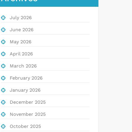
July 2026
June 2026
May 2026
April 2026
March 2026
February 2026
January 2026
December 2025
November 2025
October 2025