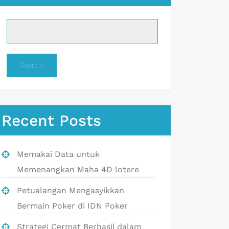
Search
Recent Posts
Memakai Data untuk
Memenangkan Maha 4D lotere
Petualangan Mengasyikkan
Bermain Poker di IDN Poker
Strategi Cermat Berhasil dalam