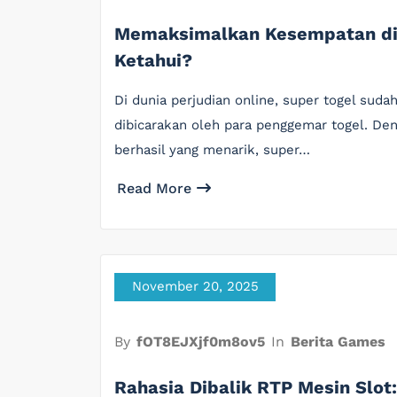
Memaksimalkan Kesempatan di T
Ketahui?
Di dunia perjudian online, super togel sudah
dibicarakan oleh para penggemar togel. D
berhasil yang menarik, super…
Read More
November 20, 2025
By
fOT8EJXjf0m8ov5
In
Berita Games
Rahasia Dibalik RTP Mesin Slot