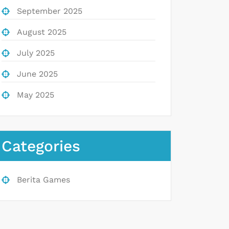
September 2025
August 2025
July 2025
June 2025
May 2025
Categories
Berita Games