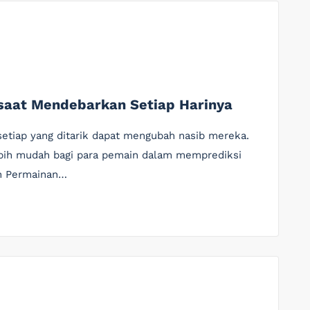
saat Mendebarkan Setiap Harinya
 setiap yang ditarik dapat mengubah nasib mereka.
lebih mudah bagi para pemain dalam memprediksi
an Permainan…