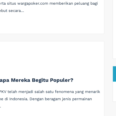
serta situs wargapoker.com memberikan peluang bagi
ebut secara…
napa Mereka Begitu Populer?
PKV telah menjadi salah satu fenomena yang menarik
ne di Indonesia. Dengan beragam jenis permainan
…