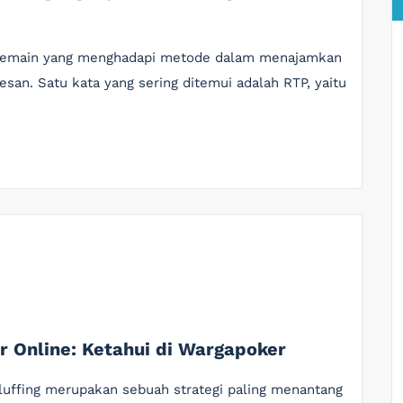
ah pemain yang menghadapi metode dalam menajamkan
san. Satu kata yang sering ditemui adalah RTP, yaitu
r Online: Ketahui di Wargapoker
luffing merupakan sebuah strategi paling menantang