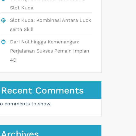
Slot Kuda
Slot Kuda: Kombinasi Antara Luck
serta Skill
Dari Nol hingga Kemenangan:
Perjalanan Sukses Pemain Impian
4D
Recent Comments
o comments to show.
Archives