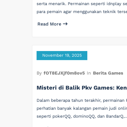
serta menarik. Permainan seperti idnplay 
para pemain agar menggunakan teknik ters
Read More
November 19, 2025
By
fOT8EJXjf0m8ov5
In
Berita Games
Misteri di Balik Pkv Games: Ke
Dalam beberapa tahun terakhir, permainan 
perhatian banyak kalangan pemain judi onli
seperti pokerQQ, dominoQQ, dan BandarQ,