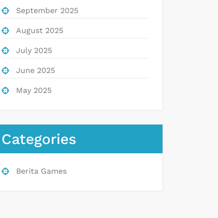
September 2025
August 2025
July 2025
June 2025
May 2025
Categories
Berita Games