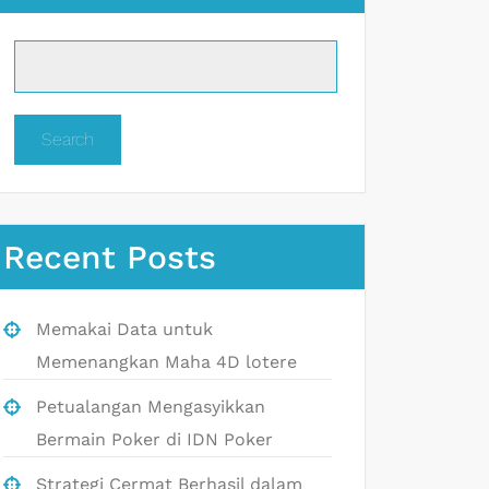
Search
Recent Posts
Memakai Data untuk
Memenangkan Maha 4D lotere
Petualangan Mengasyikkan
Bermain Poker di IDN Poker
Strategi Cermat Berhasil dalam