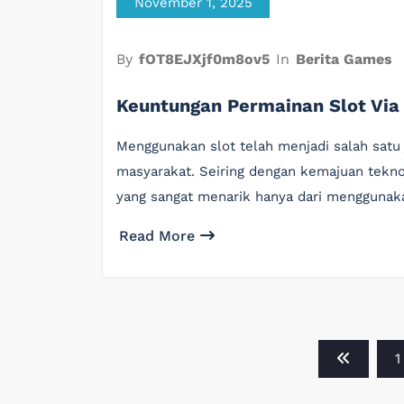
November 1, 2025
By
fOT8EJXjf0m8ov5
In
Berita Games
Keuntungan Permainan Slot Via 
Menggunakan slot telah menjadi salah satu 
masyarakat. Seiring dengan kemajuan tekno
yang sangat menarik hanya dari mengguna
Read More
Posts
1
pagination