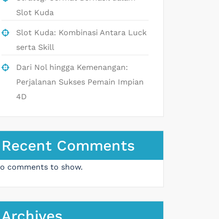
Slot Kuda
Slot Kuda: Kombinasi Antara Luck
serta Skill
Dari Nol hingga Kemenangan:
Perjalanan Sukses Pemain Impian
4D
Recent Comments
o comments to show.
Archives