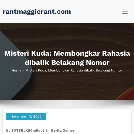
Skip
rantmaggierant.com
to
content
Misteri Kuda: Membongkar Rahasia
dibalik Belakang Nomor
Home
»
Misteri Kuda: Membongkar Rahasia dibalik Belakang Nomor
November 17, 2025
By
fOT8EJXjf0m8ov5
In
Berita Games