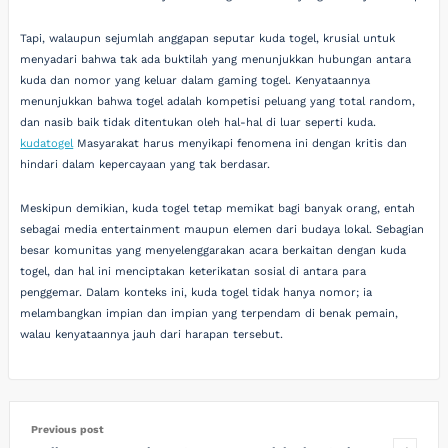
Tapi, walaupun sejumlah anggapan seputar kuda togel, krusial untuk
menyadari bahwa tak ada buktilah yang menunjukkan hubungan antara
kuda dan nomor yang keluar dalam gaming togel. Kenyataannya
menunjukkan bahwa togel adalah kompetisi peluang yang total random,
dan nasib baik tidak ditentukan oleh hal-hal di luar seperti kuda.
kudatogel
Masyarakat harus menyikapi fenomena ini dengan kritis dan
hindari dalam kepercayaan yang tak berdasar.
Meskipun demikian, kuda togel tetap memikat bagi banyak orang, entah
sebagai media entertainment maupun elemen dari budaya lokal. Sebagian
besar komunitas yang menyelenggarakan acara berkaitan dengan kuda
togel, dan hal ini menciptakan keterikatan sosial di antara para
penggemar. Dalam konteks ini, kuda togel tidak hanya nomor; ia
melambangkan impian dan impian yang terpendam di benak pemain,
walau kenyataannya jauh dari harapan tersebut.
Previous post