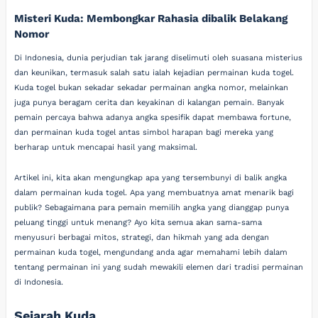
Misteri Kuda: Membongkar Rahasia dibalik Belakang
Nomor
Di Indonesia, dunia perjudian tak jarang diselimuti oleh suasana misterius
dan keunikan, termasuk salah satu ialah kejadian permainan kuda togel.
Kuda togel bukan sekadar sekadar permainan angka nomor, melainkan
juga punya beragam cerita dan keyakinan di kalangan pemain. Banyak
pemain percaya bahwa adanya angka spesifik dapat membawa fortune,
dan permainan kuda togel antas simbol harapan bagi mereka yang
berharap untuk mencapai hasil yang maksimal.
Artikel ini, kita akan mengungkap apa yang tersembunyi di balik angka
dalam permainan kuda togel. Apa yang membuatnya amat menarik bagi
publik? Sebagaimana para pemain memilih angka yang dianggap punya
peluang tinggi untuk menang? Ayo kita semua akan sama-sama
menyusuri berbagai mitos, strategi, dan hikmah yang ada dengan
permainan kuda togel, mengundang anda agar memahami lebih dalam
tentang permainan ini yang sudah mewakili elemen dari tradisi permainan
di Indonesia.
Sejarah Kuda