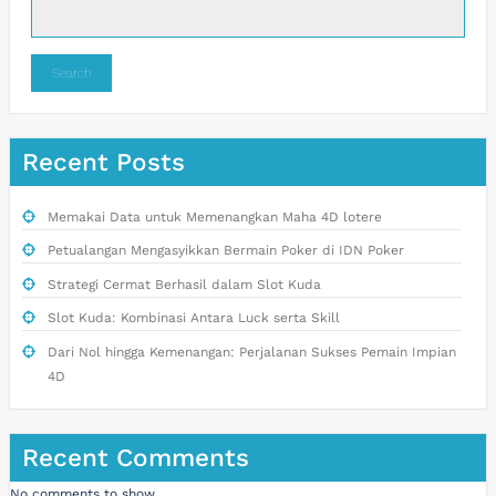
Search
Recent Posts
Memakai Data untuk Memenangkan Maha 4D lotere
Petualangan Mengasyikkan Bermain Poker di IDN Poker
Strategi Cermat Berhasil dalam Slot Kuda
Slot Kuda: Kombinasi Antara Luck serta Skill
Dari Nol hingga Kemenangan: Perjalanan Sukses Pemain Impian
4D
Recent Comments
No comments to show.