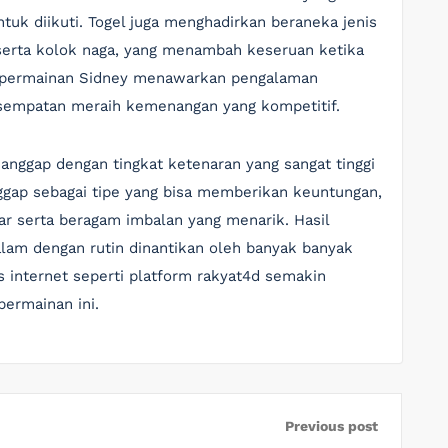
k diikuti. Togel juga menghadirkan beraneka jenis
serta kolok naga, yang menambah keseruan ketika
p permainan Sidney menawarkan pengalaman
kesempatan meraih kemenangan yang kompetitif.
anggap dengan tingkat ketenaran yang sangat tinggi
nggap sebagai tipe yang bisa memberikan keuntungan,
ar serta beragam imbalan yang menarik. Hasil
lam dengan rutin dinantikan oleh banyak banyak
s internet seperti platform rakyat4d semakin
permainan ini.
Previous post