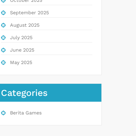
October 2025
September 2025
August 2025
July 2025
June 2025
May 2025
Categories
Berita Games