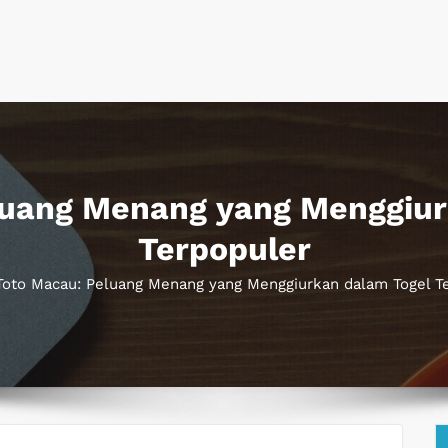
luang Menang yang Menggiur
Terpopuler
Toto Macau: Peluang Menang yang Menggiurkan dalam Togel T