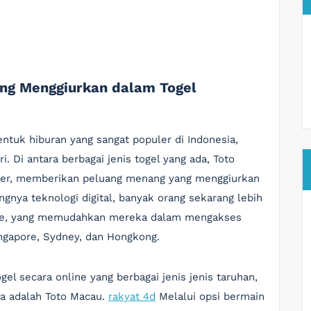
ng Menggiurkan dalam Togel
entuk hiburan yang sangat populer di Indonesia,
. Di antara berbagai jenis togel yang ada, Toto
uler, memberikan peluang menang yang menggiurkan
gnya teknologi digital, banyak orang sekarang lebih
line, yang memudahkan mereka dalam mengakses
Singapore, Sydney, dan Hongkong.
el secara online yang berbagai jenis jenis taruhan,
ya adalah Toto Macau.
rakyat 4d
Melalui opsi bermain