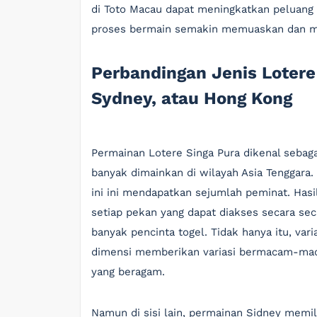
di Toto Macau dapat meningkatkan peluan
proses bermain semakin memuaskan dan 
Perbandingan Jenis Lotere
Sydney, atau Hong Kong
Permainan Lotere Singa Pura dikenal sebaga
banyak dimainkan di wilayah Asia Tenggara.
ini ini mendapatkan sejumlah peminat. Hasi
setiap pekan yang dapat diakses secara se
banyak pencinta togel. Tidak hanya itu, var
dimensi memberikan variasi bermacam-ma
yang beragam.
Namun di sisi lain, permainan Sidney memili