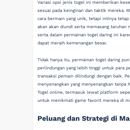
Variasi opsi jenis togel ini memberikan k
sesuai pada keinginan dan taktik mereka. 
cara bermain yang unik, tetapi intinya tet
akan akan diundi serta memasang taruhan m
serta dalam permainan togel daring ini kar
dapat meraih kemenangan besar.
Tidak hanya itu, permainan togel daring p
perlindungan yang lebih tinggi untuk para p
transaksi pemain dilindungi dengan baik. 
menyenangkan yang menyenangkan tanpa ha
Togel online, termasuk lewat platform sep
untuk menikmati game favorit mereka di ma
Peluang dan Strategi di M