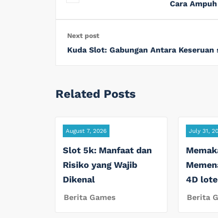
Cara Ampuh 
Next post
Kuda Slot: Gabungan Antara Keseruan
Related Posts
August 7, 2026
July 31, 2
Slot 5k: Manfaat dan
Memaka
Risiko yang Wajib
Memen
Dikenal
4D lote
Berita Games
Berita 