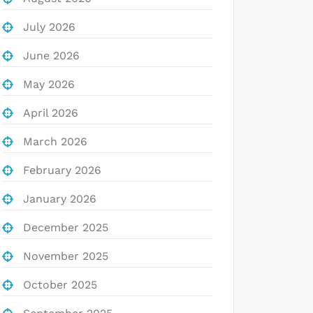
July 2026
June 2026
May 2026
April 2026
March 2026
February 2026
January 2026
December 2025
November 2025
October 2025