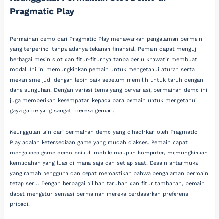
Pragmatic Play
Permainan demo dari Pragmatic Play menawarkan pengalaman bermain
yang terperinci tanpa adanya tekanan finansial. Pemain dapat menguji
berbagai mesin slot dan fitur-fiturnya tanpa perlu khawatir membuat
modal. Ini ini memungkinkan pemain untuk mengetahui aturan serta
mekanisme judi dengan lebih baik sebelum memilih untuk taruh dengan
dana sunguhan. Dengan variasi tema yang bervariasi, permainan demo ini
juga memberikan kesempatan kepada para pemain untuk mengetahui
gaya game yang sangat mereka gemari.
Keunggulan lain dari permainan demo yang dihadirkan oleh Pragmatic
Play adalah ketersediaan game yang mudah diakses. Pemain dapat
mengakses game demo baik di mobile maupun komputer, memungkinkan
kemudahan yang luas di mana saja dan setiap saat. Desain antarmuka
yang ramah pengguna dan cepat memastikan bahwa pengalaman bermain
tetap seru. Dengan berbagai pilihan taruhan dan fitur tambahan, pemain
dapat mengatur sensasi permainan mereka berdasarkan preferensi
pribadi.