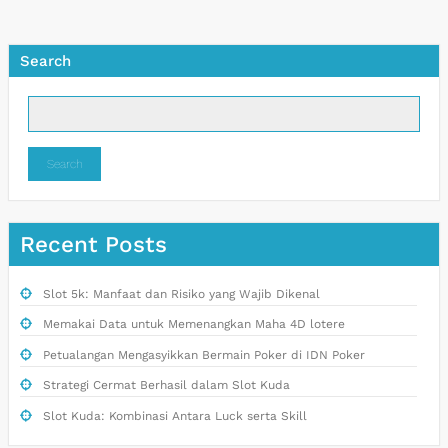
Search
Search
Recent Posts
Slot 5k: Manfaat dan Risiko yang Wajib Dikenal
Memakai Data untuk Memenangkan Maha 4D lotere
Petualangan Mengasyikkan Bermain Poker di IDN Poker
Strategi Cermat Berhasil dalam Slot Kuda
Slot Kuda: Kombinasi Antara Luck serta Skill