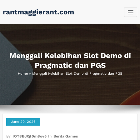
Skip
rantmaggierant.com
to
content
Menggali Kelebihan Slot Demo di
Pragmatic dan PGS
Home
»
Menggali Kelebihan Slot Demo di Pragmatic dan PGS
June 20, 2026
By
fOT8EJXjf0m8ov5
In
Berita Games