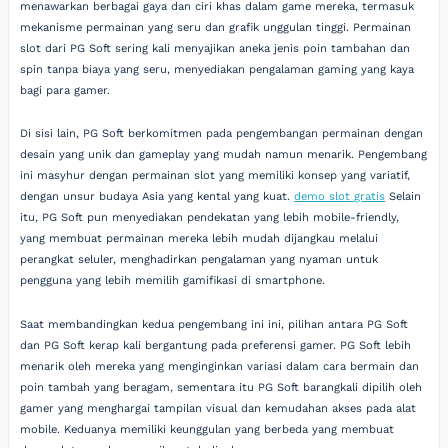
menawarkan berbagai gaya dan ciri khas dalam game mereka, termasuk
mekanisme permainan yang seru dan grafik unggulan tinggi. Permainan
slot dari PG Soft sering kali menyajikan aneka jenis poin tambahan dan
spin tanpa biaya yang seru, menyediakan pengalaman gaming yang kaya
bagi para gamer.
Di sisi lain, PG Soft berkomitmen pada pengembangan permainan dengan
desain yang unik dan gameplay yang mudah namun menarik. Pengembang
ini masyhur dengan permainan slot yang memiliki konsep yang variatif,
dengan unsur budaya Asia yang kental yang kuat.
demo slot gratis
Selain
itu, PG Soft pun menyediakan pendekatan yang lebih mobile-friendly,
yang membuat permainan mereka lebih mudah dijangkau melalui
perangkat seluler, menghadirkan pengalaman yang nyaman untuk
pengguna yang lebih memilih gamifikasi di smartphone.
Saat membandingkan kedua pengembang ini ini, pilihan antara PG Soft
dan PG Soft kerap kali bergantung pada preferensi gamer. PG Soft lebih
menarik oleh mereka yang menginginkan variasi dalam cara bermain dan
poin tambah yang beragam, sementara itu PG Soft barangkali dipilih oleh
gamer yang menghargai tampilan visual dan kemudahan akses pada alat
mobile. Keduanya memiliki keunggulan yang berbeda yang membuat