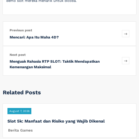
demo slot mereka menarik untuk dicoba.
Previous post
Mencari: Apa Itu Maha 4D?
Next post
Menguak Rahasia RTP SLOT: Taktik Mendapatkan
Kemenangan Maksimal
Related Posts
August 7, 2026
Slot 5k: Manfaat dan Risiko yang Wajib Dikenal
Berita Games