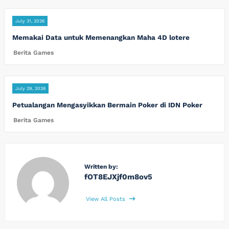
July 31, 2026
Memakai Data untuk Memenangkan Maha 4D lotere
Berita Games
July 29, 2026
Petualangan Mengasyikkan Bermain Poker di IDN Poker
Berita Games
Written by:
fOT8EJXjf0m8ov5
View All Posts