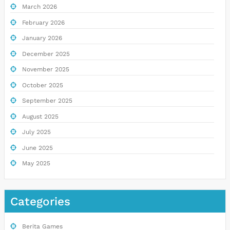
March 2026
February 2026
January 2026
December 2025
November 2025
October 2025
September 2025
August 2025
July 2025
June 2025
May 2025
Categories
Berita Games