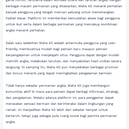
game nomor, terutama dalam konteks lotere dan taruhan angka. Dengan
berbagai macam permainan yang ditawarkan, Maha 4D menarik perhatian
banyak pengguna yang tengah mencari peluang untuk memenangkan
hadiah besar. Platform ini memberikan kemudahan akses bagi pengguna
untuk ikut serta dalam berbagai permainan yang mencakup kombinasi
angka menarik perhatian.
Salah satu kelebihan Maha 4D adalah antarmuka pengguna yang user-
friendly, membuatnya mudah bagi pemain baru maupun pemain
berpengalaman untuk menjelajahi situs. Pengguna dapat dengan mudah
memilih angka, melakukan taruhan, dan menyaksikan hasil undian secara
langsung. Di samping itu, Maha 4D pun menyediakan berbagai promosi
dan bonus menarik yang dapat meningkatkan pengalaman bermain.
Tidak hanya sekadar permainan angka, Maha 4D juga membangun
komunitas aktif di mana para pemain dapat berbagi informasi, strategi,
dan pengalaman. Melalui adanya platform ini, para penggemar dapat
merasakan sensasi bermain dan berinteraksi dalam lingkungan yang
ramah. Ini menjadikan Maha 4D lebih dari sekadar tempat untuk
bertaruh, tetapi juga sebagai pula ruang sosial bagi pecinta permainan
angka.