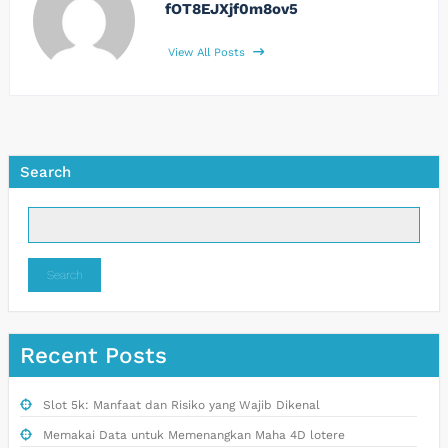
fOT8EJXjf0m8ov5
View All Posts
Search
Search
Recent Posts
Slot 5k: Manfaat dan Risiko yang Wajib Dikenal
Memakai Data untuk Memenangkan Maha 4D lotere