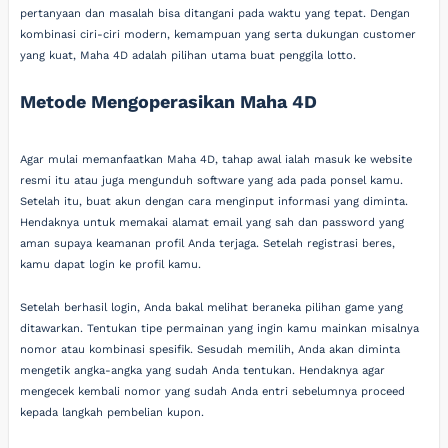
pertanyaan dan masalah bisa ditangani pada waktu yang tepat. Dengan
kombinasi ciri-ciri modern, kemampuan yang serta dukungan customer
yang kuat, Maha 4D adalah pilihan utama buat penggila lotto.
Metode Mengoperasikan Maha 4D
Agar mulai memanfaatkan Maha 4D, tahap awal ialah masuk ke website
resmi itu atau juga mengunduh software yang ada pada ponsel kamu.
Setelah itu, buat akun dengan cara menginput informasi yang diminta.
Hendaknya untuk memakai alamat email yang sah dan password yang
aman supaya keamanan profil Anda terjaga. Setelah registrasi beres,
kamu dapat login ke profil kamu.
Setelah berhasil login, Anda bakal melihat beraneka pilihan game yang
ditawarkan. Tentukan tipe permainan yang ingin kamu mainkan misalnya
nomor atau kombinasi spesifik. Sesudah memilih, Anda akan diminta
mengetik angka-angka yang sudah Anda tentukan. Hendaknya agar
mengecek kembali nomor yang sudah Anda entri sebelumnya proceed
kepada langkah pembelian kupon.