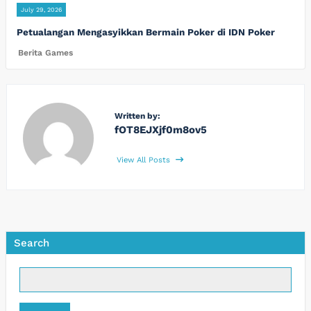
July 29, 2026
Petualangan Mengasyikkan Bermain Poker di IDN Poker
Berita Games
Written by:
fOT8EJXjf0m8ov5
View All Posts
Search