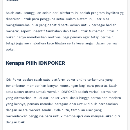
ditemui.
Salah satu keunggulan selain dari platform ini adalah program loyalitas yg
diberikan untuk para pengguna setia. Dalam sistem ini, user bisa
mengakumulasi nilai yang dapat dipertukarkan untuk berbagai hadiah
menarik, seperti insentif tambahan dan tiket untuk turnamen. Fitur ini
bukan hanya memberikan motivasi bagi pemain agar tetap bermain,
tetapi juga meningkatkan keterlibatan serta kesenangan dalam bermain
poker.
Kenapa Pilih IDNPOKER
IDN Poker adalah salah satu platform poker online terkemuka yang
benar-benar memberikan banyak keuntungan bagi para peserta. Salah
satu alasan utama untuk memilih IDNPOKER adalah variasi permainan
yang ditawarkan. Mulai dari poker versi klasik hingga permainan modern
yang lainnya, pemain memiliki beragam opsi untuk dipilih berdasarkan
dengan selera mereka sendiri. Selain itu, tampilan user yang
memudahkan pengguna baru untuk mempelajari dan menyesuaikan diri
dengan baik.