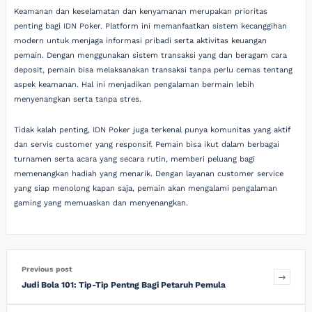
Keamanan dan keselamatan dan kenyamanan merupakan prioritas
penting bagi IDN Poker. Platform ini memanfaatkan sistem kecanggihan
modern untuk menjaga informasi pribadi serta aktivitas keuangan
pemain. Dengan menggunakan sistem transaksi yang dan beragam cara
deposit, pemain bisa melaksanakan transaksi tanpa perlu cemas tentang
aspek keamanan. Hal ini menjadikan pengalaman bermain lebih
menyenangkan serta tanpa stres.
Tidak kalah penting, IDN Poker juga terkenal punya komunitas yang aktif
dan servis customer yang responsif. Pemain bisa ikut dalam berbagai
turnamen serta acara yang secara rutin, memberi peluang bagi
memenangkan hadiah yang menarik. Dengan layanan customer service
yang siap menolong kapan saja, pemain akan mengalami pengalaman
gaming yang memuaskan dan menyenangkan.
Previous post
Judi Bola 101: Tip-Tip Pentng Bagi Petaruh Pemula