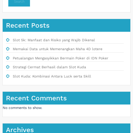
Search
Recent Posts
Slot 5k: Manfaat dan Risiko yang Wajib Dikenal
Memakai Data untuk Memenangkan Maha 4D lotere
Petualangan Mengasyikkan Bermain Poker di IDN Poker
Strategi Cermat Berhasil dalam Slot Kuda
Slot Kuda: Kombinasi Antara Luck serta Skill
Recent Comments
No comments to show.
Archives