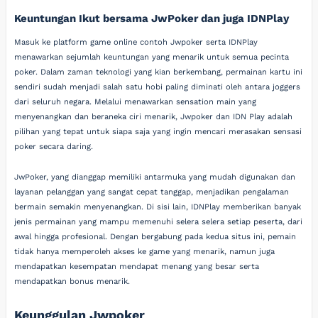
Keuntungan Ikut bersama JwPoker dan juga IDNPlay
Masuk ke platform game online contoh Jwpoker serta IDNPlay
menawarkan sejumlah keuntungan yang menarik untuk semua pecinta
poker. Dalam zaman teknologi yang kian berkembang, permainan kartu ini
sendiri sudah menjadi salah satu hobi paling diminati oleh antara joggers
dari seluruh negara. Melalui menawarkan sensation main yang
menyenangkan dan beraneka ciri menarik, Jwpoker dan IDN Play adalah
pilihan yang tepat untuk siapa saja yang ingin mencari merasakan sensasi
poker secara daring.
JwPoker, yang dianggap memiliki antarmuka yang mudah digunakan dan
layanan pelanggan yang sangat cepat tanggap, menjadikan pengalaman
bermain semakin menyenangkan. Di sisi lain, IDNPlay memberikan banyak
jenis permainan yang mampu memenuhi selera selera setiap peserta, dari
awal hingga profesional. Dengan bergabung pada kedua situs ini, pemain
tidak hanya memperoleh akses ke game yang menarik, namun juga
mendapatkan kesempatan mendapat menang yang besar serta
mendapatkan bonus menarik.
Keunggulan Jwpoker