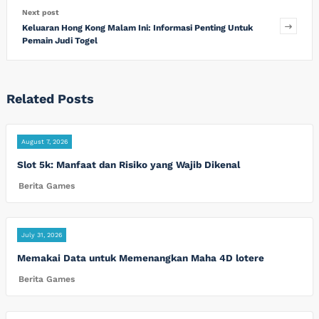
Next post
Keluaran Hong Kong Malam Ini: Informasi Penting Untuk
Pemain Judi Togel
Related Posts
August 7, 2026
Slot 5k: Manfaat dan Risiko yang Wajib Dikenal
Berita Games
July 31, 2026
Memakai Data untuk Memenangkan Maha 4D lotere
Berita Games