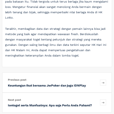
pada batasan itu. Tidak tergoda untuk terus berlaga jika kaum mengalami
loss. Mengatur finansial akan sangat menolong Anda bermain dengan
lebih tenang dan bijak, sehingga memperbaiki nilai berlaga Anda di HK
Lotto.
Terakhir, membagikan data dan strategi dengan pemain lainnya bisa jadi
metode yang baik agar mendapatkan wawasan fresh. Berdiskusilah
dengan masyarakat togel tentang petunjuk dan strategi yang mereka
gunakan. Dengan saling berbagi ilmu dan data terkini seputar HK Hari Ini
dan HK Malam Ini, Anda dapat memperluas pengetahuan dan
meningkatkan keterampilan Anda dalam lomba togel.
Previous post
Keuntungan Ikut bersama JwPoker dan juga IDNPlay
Next post
Iontogel serta Manfaatnya: Apa saja Perlu Anda Pahami?