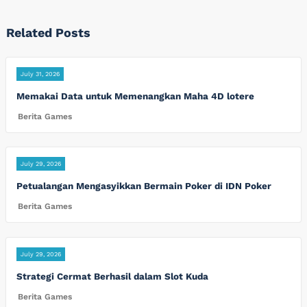
Related Posts
July 31, 2026
Memakai Data untuk Memenangkan Maha 4D lotere
Berita Games
July 29, 2026
Petualangan Mengasyikkan Bermain Poker di IDN Poker
Berita Games
July 29, 2026
Strategi Cermat Berhasil dalam Slot Kuda
Berita Games