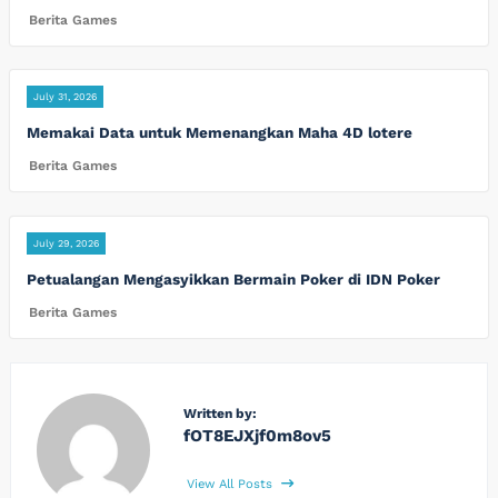
Berita Games
July 31, 2026
Memakai Data untuk Memenangkan Maha 4D lotere
Berita Games
July 29, 2026
Petualangan Mengasyikkan Bermain Poker di IDN Poker
Berita Games
Written by:
fOT8EJXjf0m8ov5
View All Posts