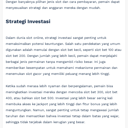
Dengan banyaknya pilihan jenis slot dan cara pembayaran, pemain dapat
menyesuaikan strategi dan anggaran mereka dengan mudah.
Strategi Investasi
Dalam dunia slot online, strategi investasi sangat penting untuk
memaksimalkan potensi keuntungan. Salah satu pendekatan yang umum
digunakan adalah memulai dengan slot bet kecil, seperti slot bet 100 atau
slot bet 200. Dengan jumlah yang lebih kecil, pemain dapat menjelajahi
berbagai jenis permainan tanpa mengambil risiko besar. Ini juga
memberikan kesempatan untuk memahami mekanisme permainan dan
menemukan slot gacor yang memiliki peluang menang lebih tinggi.
Ketika sudah merasa lebih nyaman dan berpengalaman, pemain bisa
meningkatkan investasi mereka dengan mencoba slot bet 300, slot bet
400, atau bahkan slot bet 500. Investasi yang lebih besar sering kali
membuka akses ke jackpot yang lebih tinggi dan fitur bonus yang lebih
menguntungkan. Namun, sangat penting untuk tetap mengawasi jumlah
taruhan dan memastikan bahwa investasi tetap dalam batas yang wajar,
sehingga tidak terjebak dalam kerugian yang besar.