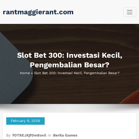
Skip
rantmaggierant.com
to
content
Slot Bet 300: Investasi Kecil,
Pengembalian Besar?
Home
»
Slot Bet 300: Investasi Kecil, Pengembalian Besar?
February 9, 2026
By
fOT8EJXjf0m8ov5
In
Berita Games