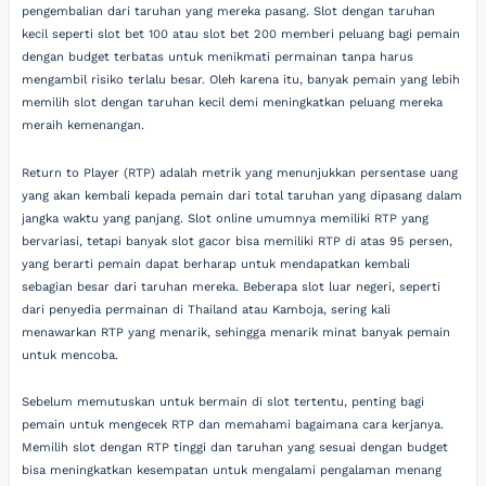
pengembalian dari taruhan yang mereka pasang. Slot dengan taruhan
kecil seperti slot bet 100 atau slot bet 200 memberi peluang bagi pemain
dengan budget terbatas untuk menikmati permainan tanpa harus
mengambil risiko terlalu besar. Oleh karena itu, banyak pemain yang lebih
memilih slot dengan taruhan kecil demi meningkatkan peluang mereka
meraih kemenangan.
Return to Player (RTP) adalah metrik yang menunjukkan persentase uang
yang akan kembali kepada pemain dari total taruhan yang dipasang dalam
jangka waktu yang panjang. Slot online umumnya memiliki RTP yang
bervariasi, tetapi banyak slot gacor bisa memiliki RTP di atas 95 persen,
yang berarti pemain dapat berharap untuk mendapatkan kembali
sebagian besar dari taruhan mereka. Beberapa slot luar negeri, seperti
dari penyedia permainan di Thailand atau Kamboja, sering kali
menawarkan RTP yang menarik, sehingga menarik minat banyak pemain
untuk mencoba.
Sebelum memutuskan untuk bermain di slot tertentu, penting bagi
pemain untuk mengecek RTP dan memahami bagaimana cara kerjanya.
Memilih slot dengan RTP tinggi dan taruhan yang sesuai dengan budget
bisa meningkatkan kesempatan untuk mengalami pengalaman menang