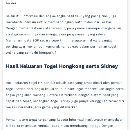
terkini.
Selain itu, informasi dan angka-angka hasil SGP yang paling rinci juga
membantu pemain untuk membandingkan output dari hari ke hari.
Dengan memanfaatkan data tersebut, para pemain mampu menganalisis
strategi sebelumnya dan mengadakan penyesuaian yang relevan.
Memahami data SGP secara seperti ini merupakan hal yang sangat
penting agar menambah kemungkinan sukses dalam permainan togel
online yang semakin kompetitif.
Hasil Keluaran Togel Hongkong serta Sidney
Hasil keluaran togel HK dan SD adalah data yang amat dicari oleh pemain
togel. Setiap hari, angka keluaran ini dinanti agar menentukan angka serta
angka yang akan menang. Lotere HK terkenal dengan sistem hasil yang
cepat dan tepat, sedangkan togel Sidney juga punya keunggulan tersendiri
melalui beraneka jenis game yang ditawarkan.
Pemain lotere amat tergantung kepada informasi hasil untuk mempelajari
ciri serta membuat ramalan pada masa mendatang.
no sgp
Dengan