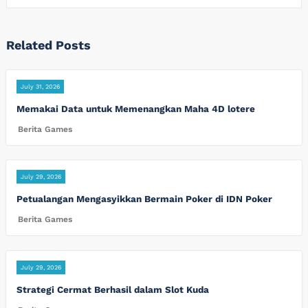
Related Posts
July 31, 2026
Memakai Data untuk Memenangkan Maha 4D lotere
Berita Games
July 29, 2026
Petualangan Mengasyikkan Bermain Poker di IDN Poker
Berita Games
July 29, 2026
Strategi Cermat Berhasil dalam Slot Kuda