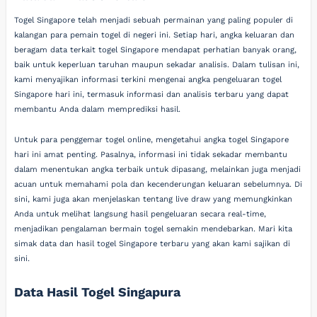
Togel Singapore telah menjadi sebuah permainan yang paling populer di
kalangan para pemain togel di negeri ini. Setiap hari, angka keluaran dan
beragam data terkait togel Singapore mendapat perhatian banyak orang,
baik untuk keperluan taruhan maupun sekadar analisis. Dalam tulisan ini,
kami menyajikan informasi terkini mengenai angka pengeluaran togel
Singapore hari ini, termasuk informasi dan analisis terbaru yang dapat
membantu Anda dalam memprediksi hasil.
Untuk para penggemar togel online, mengetahui angka togel Singapore
hari ini amat penting. Pasalnya, informasi ini tidak sekadar membantu
dalam menentukan angka terbaik untuk dipasang, melainkan juga menjadi
acuan untuk memahami pola dan kecenderungan keluaran sebelumnya. Di
sini, kami juga akan menjelaskan tentang live draw yang memungkinkan
Anda untuk melihat langsung hasil pengeluaran secara real-time,
menjadikan pengalaman bermain togel semakin mendebarkan. Mari kita
simak data dan hasil togel Singapore terbaru yang akan kami sajikan di
sini.
Data Hasil Togel Singapura