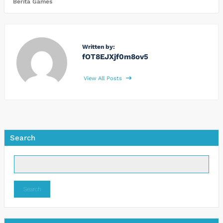
Berita Games
Written by:
fOT8EJXjf0m8ov5
View All Posts
Search
Search