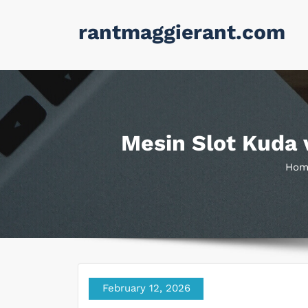
Skip
rantmaggierant.com
to
content
Mesin Slot Kuda 
Hom
February 12, 2026