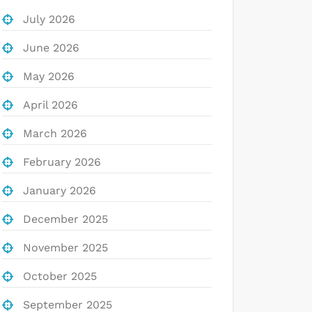
July 2026
June 2026
May 2026
April 2026
March 2026
February 2026
January 2026
December 2025
November 2025
October 2025
September 2025