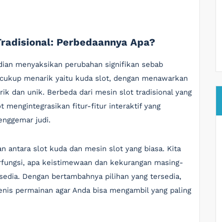
Tradisional: Perbedaannya Apa?
udian menyaksikan perubahan signifikan sebab
 cukup menarik yaitu kuda slot, dengan menawarkan
k dan unik. Berbeda dari mesin slot tradisional yang
t mengintegrasikan fitur-fitur interaktif yang
enggemar judi.
n antara slot kuda dan mesin slot yang biasa. Kita
rfungsi, apa keistimewaan dan kekurangan masing-
sedia. Dengan bertambahnya pilihan yang tersedia,
nis permainan agar Anda bisa mengambil yang paling