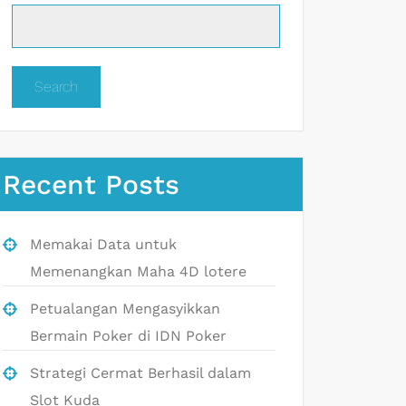
Search
Recent Posts
Memakai Data untuk
Memenangkan Maha 4D lotere
Petualangan Mengasyikkan
Bermain Poker di IDN Poker
Strategi Cermat Berhasil dalam
Slot Kuda