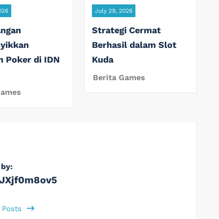
026
July 29, 2026
angan
Strategi Cermat
yikkan
Berhasil dalam Slot
n Poker di IDN
Kuda
Berita Games
Games
 by:
JXjf0m8ov5
l Posts