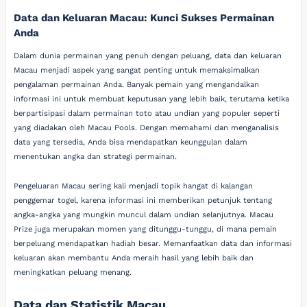
Data dan Keluaran Macau: Kunci Sukses Permainan
Anda
Dalam dunia permainan yang penuh dengan peluang, data dan keluaran
Macau menjadi aspek yang sangat penting untuk memaksimalkan
pengalaman permainan Anda. Banyak pemain yang mengandalkan
informasi ini untuk membuat keputusan yang lebih baik, terutama ketika
berpartisipasi dalam permainan toto atau undian yang populer seperti
yang diadakan oleh Macau Pools. Dengan memahami dan menganalisis
data yang tersedia, Anda bisa mendapatkan keunggulan dalam
menentukan angka dan strategi permainan.
Pengeluaran Macau sering kali menjadi topik hangat di kalangan
penggemar togel, karena informasi ini memberikan petunjuk tentang
angka-angka yang mungkin muncul dalam undian selanjutnya. Macau
Prize juga merupakan momen yang ditunggu-tunggu, di mana pemain
berpeluang mendapatkan hadiah besar. Memanfaatkan data dan informasi
keluaran akan membantu Anda meraih hasil yang lebih baik dan
meningkatkan peluang menang.
Data dan Statistik Macau