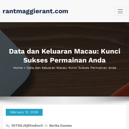
Skip
rantmaggierant.com
to
content
Data dan Keluaran Macau: Kunci
Sukses Permainan Anda
Home
»
Data dan Keluaran Macau: Kunci Sukses Permainan Anda
February 12, 2026
By
fOT8EJXjf0m8ov5
In
Berita Games