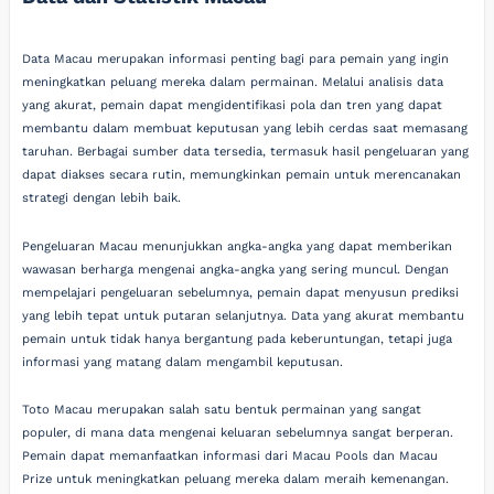
Data Macau merupakan informasi penting bagi para pemain yang ingin
meningkatkan peluang mereka dalam permainan. Melalui analisis data
yang akurat, pemain dapat mengidentifikasi pola dan tren yang dapat
membantu dalam membuat keputusan yang lebih cerdas saat memasang
taruhan. Berbagai sumber data tersedia, termasuk hasil pengeluaran yang
dapat diakses secara rutin, memungkinkan pemain untuk merencanakan
strategi dengan lebih baik.
Pengeluaran Macau menunjukkan angka-angka yang dapat memberikan
wawasan berharga mengenai angka-angka yang sering muncul. Dengan
mempelajari pengeluaran sebelumnya, pemain dapat menyusun prediksi
yang lebih tepat untuk putaran selanjutnya. Data yang akurat membantu
pemain untuk tidak hanya bergantung pada keberuntungan, tetapi juga
informasi yang matang dalam mengambil keputusan.
Toto Macau merupakan salah satu bentuk permainan yang sangat
populer, di mana data mengenai keluaran sebelumnya sangat berperan.
Pemain dapat memanfaatkan informasi dari Macau Pools dan Macau
Prize untuk meningkatkan peluang mereka dalam meraih kemenangan.