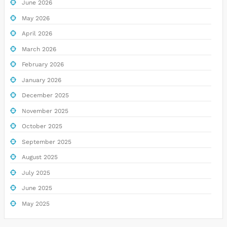
June 2026
May 2026
April 2026
March 2026
February 2026
January 2026
December 2025
November 2025
October 2025
September 2025
August 2025
July 2025
June 2025
May 2025