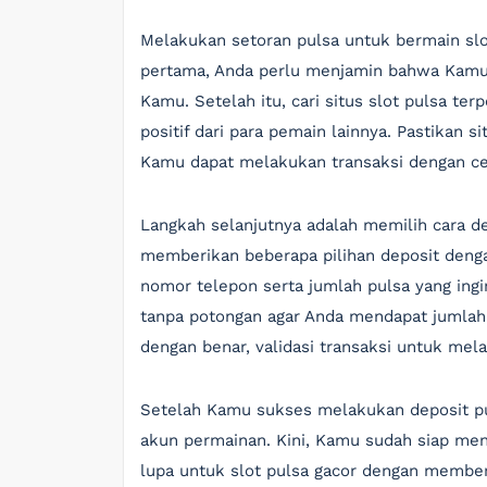
Melakukan setoran pulsa untuk bermain sl
pertama, Anda perlu menjamin bahwa Kamu
Kamu. Setelah itu, cari situs slot pulsa t
positif dari para pemain lainnya. Pastikan s
Kamu dapat melakukan transaksi dengan ce
Langkah selanjutnya adalah memilih cara depo
memberikan beberapa pilihan deposit deng
nomor telepon serta jumlah pulsa yang ingin 
tanpa potongan agar Anda mendapat jumlah 
dengan benar, validasi transaksi untuk mela
Setelah Kamu sukses melakukan deposit pu
akun permainan. Kini, Kamu sudah siap men
lupa untuk slot pulsa gacor dengan memberi