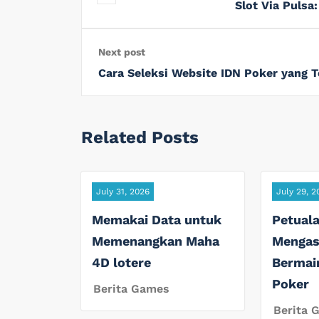
Slot Via Puls
Next post
Cara Seleksi Website IDN Poker yang T
Related Posts
July 31, 2026
July 29, 2
Memakai Data untuk
Petual
Memenangkan Maha
Mengas
4D lotere
Bermai
Poker
Berita Games
Berita 