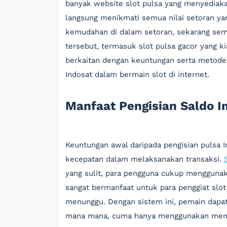
banyak website slot pulsa yang menyediaka
langsung menikmati semua nilai setoran ya
kemudahan di dalam setoran, sekarang se
tersebut, termasuk slot pulsa gacor yang ki
berkaitan dengan keuntungan serta metode 
Indosat dalam bermain slot di internet.
Manfaat Pengisian Saldo I
Keuntungan awal daripada pengisian pulsa 
kecepatan dalam melaksanakan transaksi.
yang sulit, para pengguna cukup menggunak
sangat bermanfaat untuk para penggiat slot
menunggu. Dengan sistem ini, pemain dapa
mana mana, cuma hanya menggunakan mem