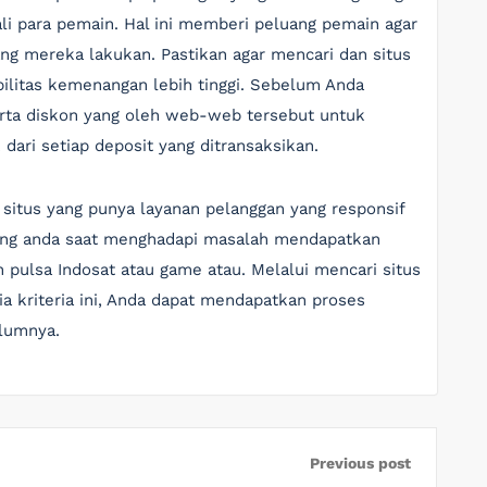
ali para pemain. Hal ini memberi peluang pemain agar
ng mereka lakukan. Pastikan agar mencari dan situs
ilitas kemenangan lebih tinggi. Sebelum Anda
serta diskon yang oleh web-web tersebut untuk
dari setiap deposit yang ditransaksikan.
situs yang punya layanan pelanggan yang responsif
long anda saat menghadapi masalah mendapatkan
n pulsa Indosat atau game atau. Melalui mencari situs
a kriteria ini, Anda dapat mendapatkan proses
elumnya.
Previous post