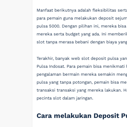
Manfaat berikutnya adalah fleksibilitas se
para pemain guna melakukan deposit sejumla
pulsa 5000. Dengan pilihan ini, mereka bi
mereka serta budget yang ada. Ini member
slot tanpa merasa bebani dengan biaya yang 
Terakhir, banyak web slot deposit pulsa y
Pulsa Indosat. Para pemain bisa menikmati
pengalaman bermain mereka semakin mengha
pulsa yang tanpa potongan, pemain bisa men
transaksi transaksi yang mereka lakukan. Hal
pecinta slot dalam jaringan.
Cara melakukan Deposit Pu