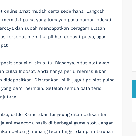
ot online amat mudah serta sederhana. Langkah
 memiliki pulsa yang lumayan pada nomor Indosat
erpercaya dan sudah mendapatkan beragam ulasan
itus tersebut memiliki pilihan deposit pulsa, agar
pat.
sit sesuai di situs itu. Biasanya, situs slot akan
an pulsa Indosat. Anda hanya perlu memasukkan
didepositkan. Disarankan, pilih juga tipe slot pulsa
yang demi bermain. Setelah semua data terisi
njutkan.
lsa, saldo Kamu akan langsung ditambahkan ke
jalani mencoba nasib di berbagai game slot. Jangan
kan peluang menang lebih tinggi, dan pilih taruhan