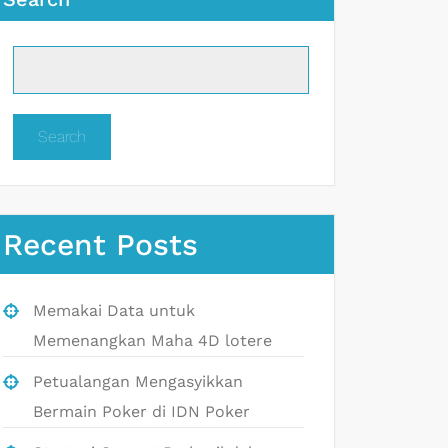
Search
Recent Posts
Memakai Data untuk
Memenangkan Maha 4D lotere
Petualangan Mengasyikkan
Bermain Poker di IDN Poker