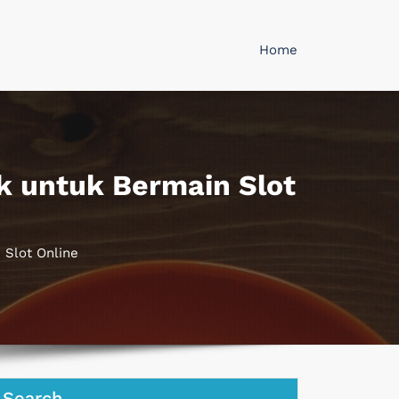
Home
ik untuk Bermain Slot
 Slot Online
Search