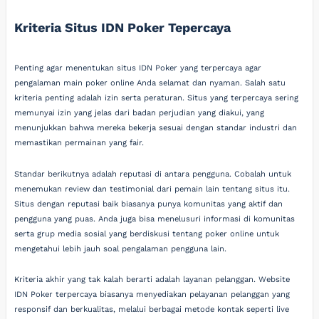
Kriteria Situs IDN Poker Tepercaya
Penting agar menentukan situs IDN Poker yang terpercaya agar
pengalaman main poker online Anda selamat dan nyaman. Salah satu
kriteria penting adalah izin serta peraturan. Situs yang terpercaya sering
memunyai izin yang jelas dari badan perjudian yang diakui, yang
menunjukkan bahwa mereka bekerja sesuai dengan standar industri dan
memastikan permainan yang fair.
Standar berikutnya adalah reputasi di antara pengguna. Cobalah untuk
menemukan review dan testimonial dari pemain lain tentang situs itu.
Situs dengan reputasi baik biasanya punya komunitas yang aktif dan
pengguna yang puas. Anda juga bisa menelusuri informasi di komunitas
serta grup media sosial yang berdiskusi tentang poker online untuk
mengetahui lebih jauh soal pengalaman pengguna lain.
Kriteria akhir yang tak kalah berarti adalah layanan pelanggan. Website
IDN Poker terpercaya biasanya menyediakan pelayanan pelanggan yang
responsif dan berkualitas, melalui berbagai metode kontak seperti live