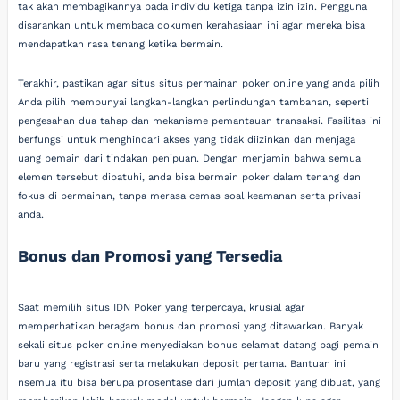
tak akan membagikannya pada individu ketiga tanpa izin izin. Pengguna
disarankan untuk membaca dokumen kerahasiaan ini agar mereka bisa
mendapatkan rasa tenang ketika bermain.
Terakhir, pastikan agar situs situs permainan poker online yang anda pilih
Anda pilih mempunyai langkah-langkah perlindungan tambahan, seperti
pengesahan dua tahap dan mekanisme pemantauan transaksi. Fasilitas ini
berfungsi untuk menghindari akses yang tidak diizinkan dan menjaga
uang pemain dari tindakan penipuan. Dengan menjamin bahwa semua
elemen tersebut dipatuhi, anda bisa bermain poker dalam tenang dan
fokus di permainan, tanpa merasa cemas soal keamanan serta privasi
anda.
Bonus dan Promosi yang Tersedia
Saat memilih situs IDN Poker yang terpercaya, krusial agar
memperhatikan beragam bonus dan promosi yang ditawarkan. Banyak
sekali situs poker online menyediakan bonus selamat datang bagi pemain
baru yang registrasi serta melakukan deposit pertama. Bantuan ini
nsemua itu bisa berupa prosentase dari jumlah deposit yang dibuat, yang