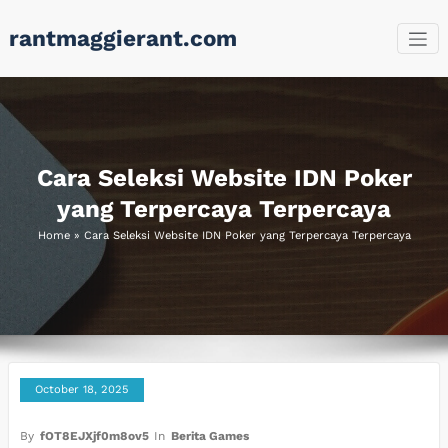
Skip
rantmaggierant.com
to
content
Cara Seleksi Website IDN Poker
yang Terpercaya Terpercaya
Home
»
Cara Seleksi Website IDN Poker yang Terpercaya Terpercaya
October 18, 2025
By
fOT8EJXjf0m8ov5
In
Berita Games