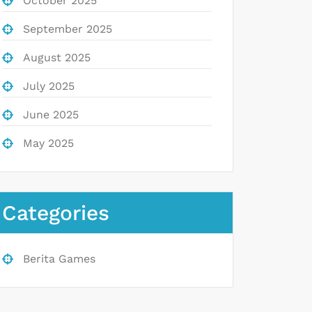
October 2025
September 2025
August 2025
July 2025
June 2025
May 2025
Categories
Berita Games