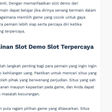
enti. Dengan memanfaatkan slot demo dari
main dapat belajar jika dirinya senang bermain dalam
 bagaimana memilih game yang cocok untuk gaya
 pemain lebih siap serta percaya diri ketika
ng terpercaya.
inan Slot Demo Slot Terpercaya
h langkah penting bagi para pemain yang ingin ingin
 kehilangan uang. Pastikan untuk mencari situs yang
 oleh pihak yang berwenang perjudian. Situs yang sah
manan maupun kepastian pada game, dan Anda dapat
n masalah kecurangan.
n pula ragam pilihan game yang ditawarkan. Situs