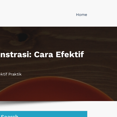
Home
trasi: Cara Efektif
tif Praktik
Search