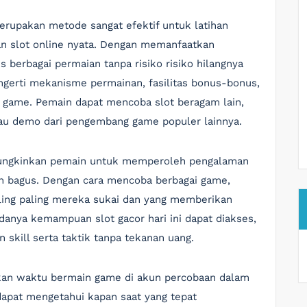
upakan metode sangat efektif untuk latihan
n slot online nyata. Dengan memanfaatkan
berbagai permaian tanpa risiko risiko hilangnya
gerti mekanisme permainan, fasilitas bonus-bonus,
ot game. Pemain dapat mencoba slot beragam lain,
atau demo dari pengembang game populer lainnya.
emungkinkan pemain untuk memperoleh pengalaman
ih bagus. Dengan cara mencoba berbagai game,
ing paling mereka sukai dan yang memberikan
anya kemampuan slot gacor hari ini dapat diakses,
kill serta taktik tanpa tekanan uang.
kan waktu bermain game di akun percobaan dalam
pat mengetahui kapan saat yang tepat