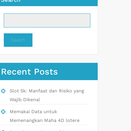
Search
Recent Posts
Slot 5k: Manfaat dan Risiko yang
Wajib Dikenal
Memakai Data untuk
Memenangkan Maha 4D lotere