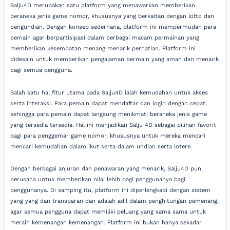
Salju4D merupakan satu platform yang menawarkan memberikan
beraneka jenis game nomor, khususnya yang berkaitan dengan lotto dan
pengundian. Dengan konsep sederhana, platform ini mempermudah para
pemain agar berpartisipasi dalam berbagai macam permainan yang
memberikan kesempatan menang menarik perhatian. Platform ini
didesain untuk memberikan pengalaman bermain yang aman dan menarik
bagi semua pengguna.
Salah satu hal fitur utama pada Salju4D ialah kemudahan untuk akses
serta interaksi. Para pemain dapat mendaftar dan login dengan cepat,
sehingga para pemain dapat langsung menikmati beraneka jenis game
yang tersedia tersedia. Hal ini menjadikan Salju 4D sebagai pilihan favorit
bagi para penggemar game nomor, khususnya untuk mereka mencari
mencari kemudahan dalam ikut serta dalam undian serta lotere.
Dengan berbagai anjuran dan penawaran yang menarik, Salju4D pun
berusaha untuk memberikan nilai lebih bagi penggunanya bagi
penggunanya. Di samping itu, platform ini diperlengkapi dengan sistem
yang yang dan transparan dan adalah adil dalam penghitungan pemenang,
agar semua pengguna dapat memiliki peluang yang sama sama untuk
meraih kemenangan kemenangan. Platform ini bukan hanya sekadar