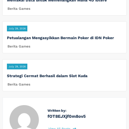
Berita Games
July 29, 2026
Petualangan Mengasyikkan Bermain Poker di IDN Poker
Berita Games
July 29, 2026
Strategi Cermat Berhasil dalam Slot Kuda
Berita Games
Written by:
fOT8EJXjf0m8ov5
View All Posts