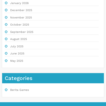
January 2026
December 2025
November 2025
October 2025
September 2025
August 2025
July 2025
June 2025
May 2025
Categories
Berita Games