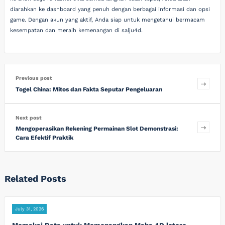
diarahkan ke dashboard yang penuh dengan berbagai informasi dan opsi
game. Dengan akun yang aktif, Anda siap untuk mengetahui bermacam
kesempatan dan meraih kemenangan di salju4d.
Previous post
Togel China: Mitos dan Fakta Seputar Pengeluaran
Next post
Mengoperasikan Rekening Permainan Slot Demonstrasi:
Cara Efektif Praktik
Related Posts
July 31, 2026
Memakai Data untuk Memenangkan Maha 4D lotere