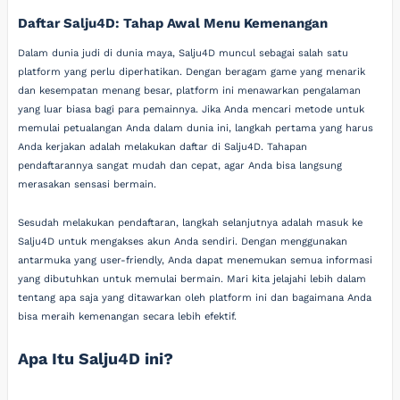
Daftar Salju4D: Tahap Awal Menu Kemenangan
Dalam dunia judi di dunia maya, Salju4D muncul sebagai salah satu
platform yang perlu diperhatikan. Dengan beragam game yang menarik
dan kesempatan menang besar, platform ini menawarkan pengalaman
yang luar biasa bagi para pemainnya. Jika Anda mencari metode untuk
memulai petualangan Anda dalam dunia ini, langkah pertama yang harus
Anda kerjakan adalah melakukan daftar di Salju4D. Tahapan
pendaftarannya sangat mudah dan cepat, agar Anda bisa langsung
merasakan sensasi bermain.
Sesudah melakukan pendaftaran, langkah selanjutnya adalah masuk ke
Salju4D untuk mengakses akun Anda sendiri. Dengan menggunakan
antarmuka yang user-friendly, Anda dapat menemukan semua informasi
yang dibutuhkan untuk memulai bermain. Mari kita jelajahi lebih dalam
tentang apa saja yang ditawarkan oleh platform ini dan bagaimana Anda
bisa meraih kemenangan secara lebih efektif.
Apa Itu Salju4D ini?