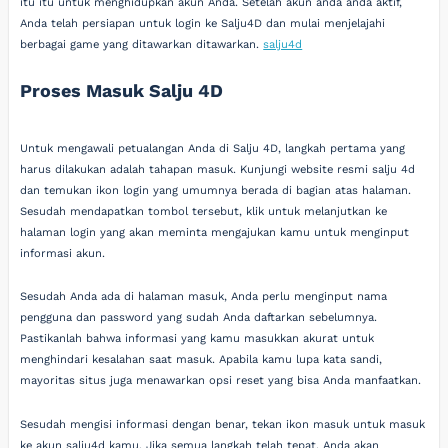
itu itu untuk menghidupkan akun Anda. Setelah akun anda anda aktif,
Anda telah persiapan untuk login ke Salju4D dan mulai menjelajahi
berbagai game yang ditawarkan ditawarkan.
salju4d
Proses Masuk Salju 4D
Untuk mengawali petualangan Anda di Salju 4D, langkah pertama yang
harus dilakukan adalah tahapan masuk. Kunjungi website resmi salju 4d
dan temukan ikon login yang umumnya berada di bagian atas halaman.
Sesudah mendapatkan tombol tersebut, klik untuk melanjutkan ke
halaman login yang akan meminta mengajukan kamu untuk menginput
informasi akun.
Sesudah Anda ada di halaman masuk, Anda perlu menginput nama
pengguna dan password yang sudah Anda daftarkan sebelumnya.
Pastikanlah bahwa informasi yang kamu masukkan akurat untuk
menghindari kesalahan saat masuk. Apabila kamu lupa kata sandi,
mayoritas situs juga menawarkan opsi reset yang bisa Anda manfaatkan.
Sesudah mengisi informasi dengan benar, tekan ikon masuk untuk masuk
ke akun salju4d kamu. Jika semua langkah telah tepat, Anda akan