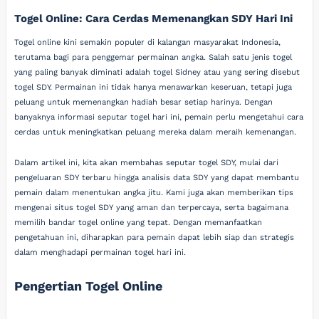
Togel Online: Cara Cerdas Memenangkan SDY Hari Ini
Togel online kini semakin populer di kalangan masyarakat Indonesia,
terutama bagi para penggemar permainan angka. Salah satu jenis togel
yang paling banyak diminati adalah togel Sidney atau yang sering disebut
togel SDY. Permainan ini tidak hanya menawarkan keseruan, tetapi juga
peluang untuk memenangkan hadiah besar setiap harinya. Dengan
banyaknya informasi seputar togel hari ini, pemain perlu mengetahui cara
cerdas untuk meningkatkan peluang mereka dalam meraih kemenangan.
Dalam artikel ini, kita akan membahas seputar togel SDY, mulai dari
pengeluaran SDY terbaru hingga analisis data SDY yang dapat membantu
pemain dalam menentukan angka jitu. Kami juga akan memberikan tips
mengenai situs togel SDY yang aman dan terpercaya, serta bagaimana
memilih bandar togel online yang tepat. Dengan memanfaatkan
pengetahuan ini, diharapkan para pemain dapat lebih siap dan strategis
dalam menghadapi permainan togel hari ini.
Pengertian Togel Online