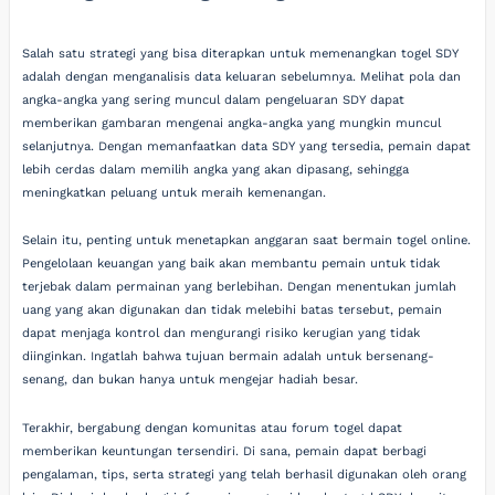
Salah satu strategi yang bisa diterapkan untuk memenangkan togel SDY
adalah dengan menganalisis data keluaran sebelumnya. Melihat pola dan
angka-angka yang sering muncul dalam pengeluaran SDY dapat
memberikan gambaran mengenai angka-angka yang mungkin muncul
selanjutnya. Dengan memanfaatkan data SDY yang tersedia, pemain dapat
lebih cerdas dalam memilih angka yang akan dipasang, sehingga
meningkatkan peluang untuk meraih kemenangan.
Selain itu, penting untuk menetapkan anggaran saat bermain togel online.
Pengelolaan keuangan yang baik akan membantu pemain untuk tidak
terjebak dalam permainan yang berlebihan. Dengan menentukan jumlah
uang yang akan digunakan dan tidak melebihi batas tersebut, pemain
dapat menjaga kontrol dan mengurangi risiko kerugian yang tidak
diinginkan. Ingatlah bahwa tujuan bermain adalah untuk bersenang-
senang, dan bukan hanya untuk mengejar hadiah besar.
Terakhir, bergabung dengan komunitas atau forum togel dapat
memberikan keuntungan tersendiri. Di sana, pemain dapat berbagi
pengalaman, tips, serta strategi yang telah berhasil digunakan oleh orang