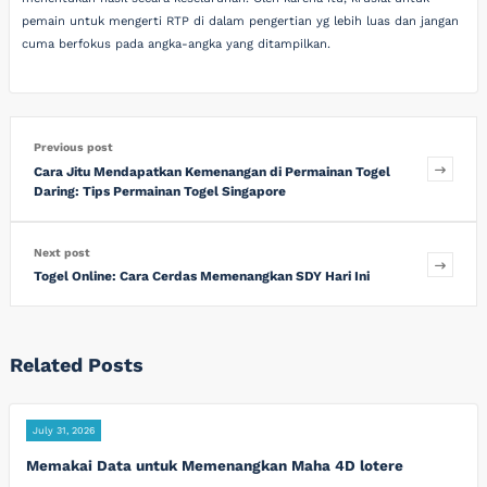
pemain untuk mengerti RTP di dalam pengertian yg lebih luas dan jangan
cuma berfokus pada angka-angka yang ditampilkan.
Previous post
Cara Jitu Mendapatkan Kemenangan di Permainan Togel
Daring: Tips Permainan Togel Singapore
Next post
Togel Online: Cara Cerdas Memenangkan SDY Hari Ini
Related Posts
July 31, 2026
Memakai Data untuk Memenangkan Maha 4D lotere