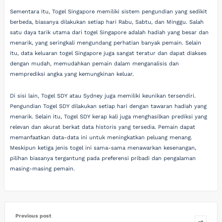
Sementara itu, Togel Singapore memiliki sistem pengundian yang sedikit
berbeda, biasanya dilakukan setiap hari Rabu, Sabtu, dan Minggu. Salah
satu daya tarik utama dari togel Singapore adalah hadiah yang besar dan
menarik, yang seringkali mengundang perhatian banyak pemain. Selain
itu, data keluaran togel Singapore juga sangat teratur dan dapat diakses
dengan mudah, memudahkan pemain dalam menganalisis dan
memprediksi angka yang kemungkinan keluar.
Di sisi lain, Togel SDY atau Sydney juga memiliki keunikan tersendiri.
Pengundian Togel SDY dilakukan setiap hari dengan tawaran hadiah yang
menarik. Selain itu, Togel SDY kerap kali juga menghasilkan prediksi yang
relevan dan akurat berkat data historis yang tersedia. Pemain dapat
memanfaatkan data-data ini untuk meningkatkan peluang menang.
Meskipun ketiga jenis togel ini sama-sama menawarkan kesenangan,
pilihan biasanya tergantung pada preferensi pribadi dan pengalaman
masing-masing pemain.
Previous post