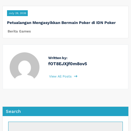
July 29, 2026
Petualangan Mengasyikkan Bermain Poker di IDN Poker
Berita Games
Written by:
fOT8EJXjf0m8ov5
View All Posts
Search