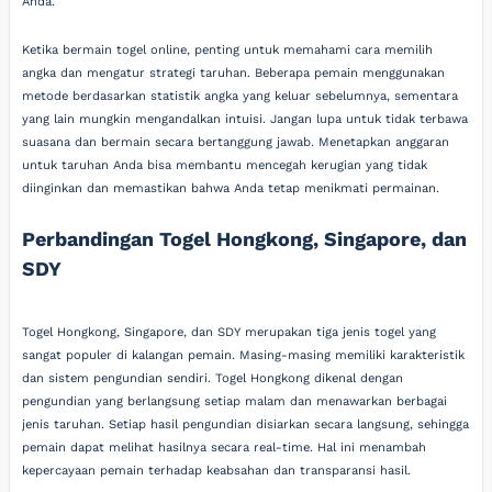
Anda.
Ketika bermain togel online, penting untuk memahami cara memilih
angka dan mengatur strategi taruhan. Beberapa pemain menggunakan
metode berdasarkan statistik angka yang keluar sebelumnya, sementara
yang lain mungkin mengandalkan intuisi. Jangan lupa untuk tidak terbawa
suasana dan bermain secara bertanggung jawab. Menetapkan anggaran
untuk taruhan Anda bisa membantu mencegah kerugian yang tidak
diinginkan dan memastikan bahwa Anda tetap menikmati permainan.
Perbandingan Togel Hongkong, Singapore, dan
SDY
Togel Hongkong, Singapore, dan SDY merupakan tiga jenis togel yang
sangat populer di kalangan pemain. Masing-masing memiliki karakteristik
dan sistem pengundian sendiri. Togel Hongkong dikenal dengan
pengundian yang berlangsung setiap malam dan menawarkan berbagai
jenis taruhan. Setiap hasil pengundian disiarkan secara langsung, sehingga
pemain dapat melihat hasilnya secara real-time. Hal ini menambah
kepercayaan pemain terhadap keabsahan dan transparansi hasil.