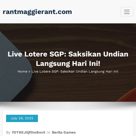
Skip
rantmaggierant.com
to
content
Live Lotere SGP: Saksikan Undian
Langsung Hari Ini!
Home
»
Live Lotere SGP: Saksikan Undian Langsung Hari Ini!
July 28, 2025
By
fOT8EJXjf0m8ov5
In
Berita Games