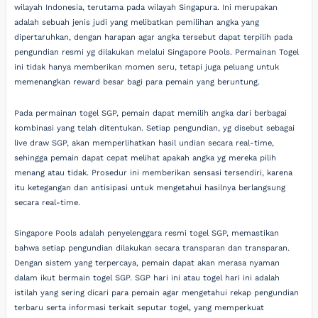
wilayah Indonesia, terutama pada wilayah Singapura. Ini merupakan
adalah sebuah jenis judi yang melibatkan pemilihan angka yang
dipertaruhkan, dengan harapan agar angka tersebut dapat terpilih pada
pengundian resmi yg dilakukan melalui Singapore Pools. Permainan Togel
ini tidak hanya memberikan momen seru, tetapi juga peluang untuk
memenangkan reward besar bagi para pemain yang beruntung.
Pada permainan togel SGP, pemain dapat memilih angka dari berbagai
kombinasi yang telah ditentukan. Setiap pengundian, yg disebut sebagai
live draw SGP, akan memperlihatkan hasil undian secara real-time,
sehingga pemain dapat cepat melihat apakah angka yg mereka pilih
menang atau tidak. Prosedur ini memberikan sensasi tersendiri, karena
itu ketegangan dan antisipasi untuk mengetahui hasilnya berlangsung
secara real-time.
Singapore Pools adalah penyelenggara resmi togel SGP, memastikan
bahwa setiap pengundian dilakukan secara transparan dan transparan.
Dengan sistem yang terpercaya, pemain dapat akan merasa nyaman
dalam ikut bermain togel SGP. SGP hari ini atau togel hari ini adalah
istilah yang sering dicari para pemain agar mengetahui rekap pengundian
terbaru serta informasi terkait seputar togel, yang memperkuat