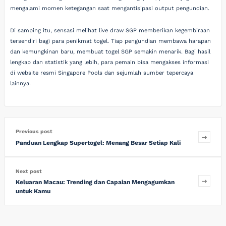
mengalami momen ketegangan saat mengantisipasi output pengundian.
Di samping itu, sensasi melihat live draw SGP memberikan kegembiraan
tersendiri bagi para penikmat togel. Tiap pengundian membawa harapan
dan kemungkinan baru, membuat togel SGP semakin menarik. Bagi hasil
lengkap dan statistik yang lebih, para pemain bisa mengakses informasi
di website resmi Singapore Pools dan sejumlah sumber tepercaya
lainnya.
Previous post
Panduan Lengkap Supertogel: Menang Besar Setiap Kali
Next post
Keluaran Macau: Trending dan Capaian Mengagumkan
untuk Kamu