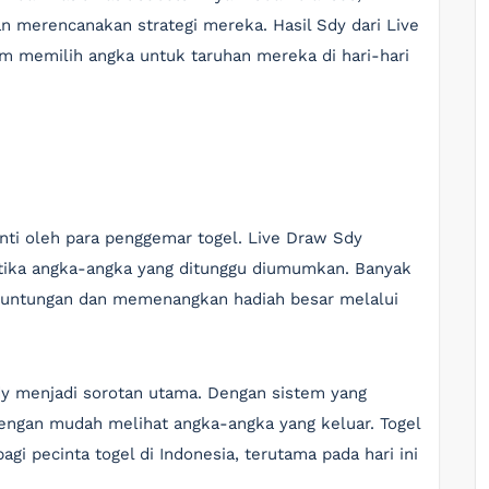
merencanakan strategi mereka. Hasil Sdy dari Live
m memilih angka untuk taruhan mereka di hari-hari
nanti oleh para penggemar togel. Live Draw Sdy
ka angka-angka yang ditunggu diumumkan. Banyak
untungan dan memenangkan hadiah besar melalui
dy menjadi sorotan utama. Dengan sistem yang
dengan mudah melihat angka-angka yang keluar. Togel
agi pecinta togel di Indonesia, terutama pada hari ini