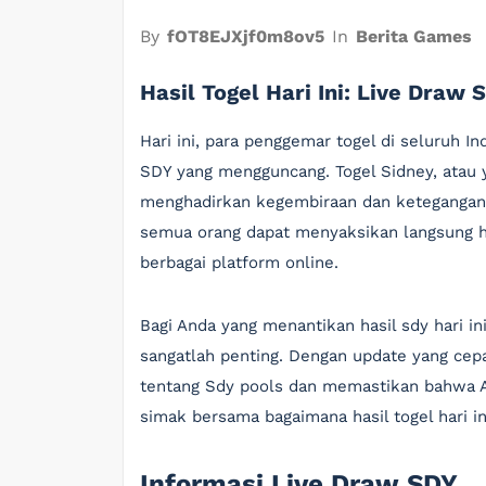
By
fOT8EJXjf0m8ov5
In
Berita Games
Hasil Togel Hari Ini: Live Dra
Hari ini, para penggemar togel di seluruh I
SDY yang mengguncang. Togel Sidney, atau y
menghadirkan kegembiraan dan ketegangan 
semua orang dapat menyaksikan langsung ha
berbagai platform online.
Bagi Anda yang menantikan hasil sdy hari in
sangatlah penting. Dengan update yang cep
tentang Sdy pools dan memastikan bahwa 
simak bersama bagaimana hasil togel hari
Informasi Live Draw SDY