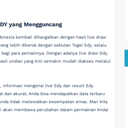
w SDY yang Mengguncang
ndonesia kembali dihangatkan dengan hasil live draw
ang lebih dikenal dengan sebutan Togel Sdy, selalu
bagi para pemainnya. Dengan adanya live draw Sdy,
sil undian yang kini semakin mudah diakses melalui
i, informasi mengenai live Sdy dan result Sdy
at dan akurat, Anda bisa mendapatkan data terbaru
Anda tidak melewatkan kesempatan emas. Mari kita
 ini akan membawa perubahan dalam permainan Anda!