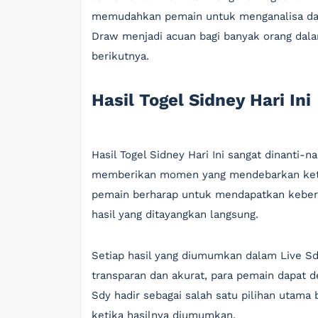
memudahkan pemain untuk menganalisa dan 
Draw menjadi acuan bagi banyak orang dala
berikutnya.
Hasil Togel Sidney Hari Ini
Hasil Togel Sidney Hari Ini sangat dinanti-
memberikan momen yang mendebarkan keti
pemain berharap untuk mendapatkan keber
hasil yang ditayangkan langsung.
Setiap hasil yang diumumkan dalam Live S
transparan dan akurat, para pemain dapat 
Sdy hadir sebagai salah satu pilihan utama b
ketika hasilnya diumumkan.