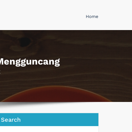
Home
g Mengguncang
g
Search