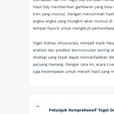
Hasil Sdy memberikan gambaran yang bisa 
tren yang muncul. Dengan mencermati has
angka-angka yang mungkin akan muncul di L
tempat favorit untuk mengikuti perkembanga
Togel Sidney, khususnya, menjadi topik han
analisis dan prediksi bermunculan seiring d
strategi yang tepat dapat memanfaatkan da
peluang menang. Dengan cara ini, acara Liv
juga kesempatan untuk meraih hasil yang 
Petunjuk Komprehensif Togel Onl