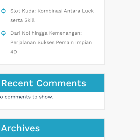
Slot Kuda: Kombinasi Antara Luck
serta Skill
Dari Nol hingga Kemenangan:
Perjalanan Sukses Pemain Impian
4D
Recent Comments
o comments to show.
Archives