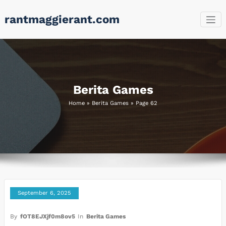
Skip
rantmaggierant.com
to
content
Berita Games
Home
»
Berita Games
»
Page 62
September 6, 2025
By
fOT8EJXjf0m8ov5
In
Berita Games