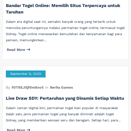
Bandar Togel Online: Memilih Situs Terpercaya untuk
Taruhan
Dalam era digital saat ini, semakin banyak orang yang tertarik untuk
mencoba peruntungannya melalui permainan togel online, termasuk togel
Sidney. Togel online menawarkan kemudahan dan kenyamanan bagi para
pemain, memungkinkan…
Read More
September 6, 2025
By
fOT8EJXjf0m8ov5
In
Berita Games
Live Draw SDY: Pertaruhan yang Dinamis Setiap Waktu
Dalam zaman digital kini, permainan togel kian populer di masyarakat.
Salah satu jenis permainan togel yang banyak diminati adalah togel
Sidney, yang memberikan sensasi seru dan beragam. Setiap hari, para…
Read More