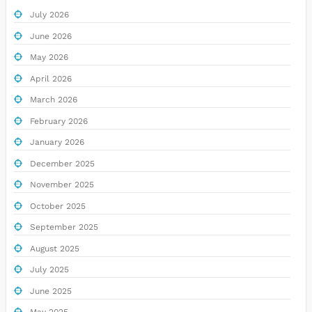
July 2026
June 2026
May 2026
April 2026
March 2026
February 2026
January 2026
December 2025
November 2025
October 2025
September 2025
August 2025
July 2025
June 2025