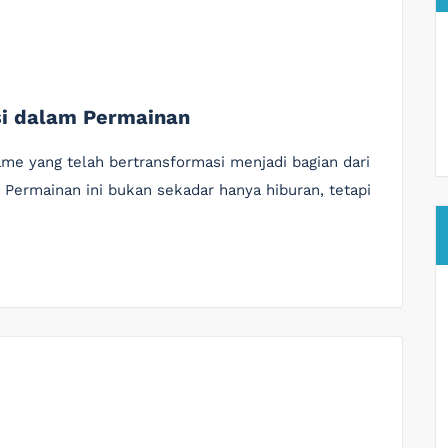
si dalam Permainan
e yang telah bertransformasi menjadi bagian dari
. Permainan ini bukan sekadar hanya hiburan, tetapi