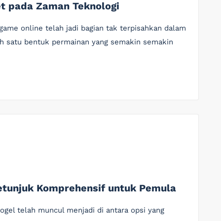
et pada Zaman Teknologi
 game online telah jadi bagian tak terpisahkan dalam
ah satu bentuk permainan yang semakin semakin
Petunjuk Komprehensif untuk Pemula
togel telah muncul menjadi di antara opsi yang