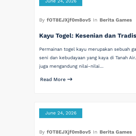
June 24, 2026
By
fOT8EJXjf0m8ov5
In
Berita Games
Kayu Togel: Kesenian dan Tradi
Permainan togel kayu merupakan sebuah gam
seni dan kebudayaan yang kaya di Tanah Air
juga mengandung nilai-nilai…
Read More
June 24, 2026
By
fOT8EJXjf0m8ov5
In
Berita Games