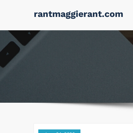
Skip
rantmaggierant.com
to
content