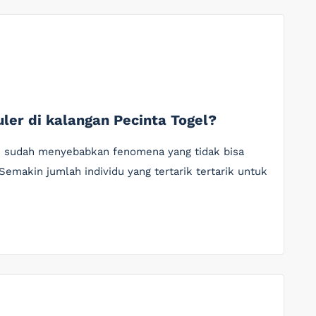
ler di kalangan Pecinta Togel?
ne sudah menyebabkan fenomena yang tidak bisa
 Semakin jumlah individu yang tertarik tertarik untuk