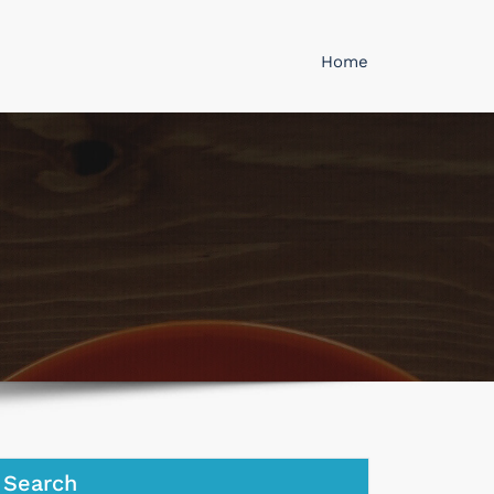
Home
Search