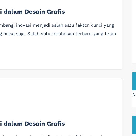
i dalam Desain Grafis
mbang, inovasi menjadi salah satu faktor kunci yang
 biasa saja. Salah satu terobosan terbaru yang telah
N
i dalam Desain Grafis