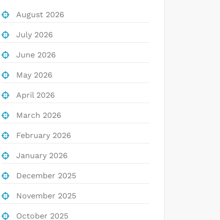
August 2026
July 2026
June 2026
May 2026
April 2026
March 2026
February 2026
January 2026
December 2025
November 2025
October 2025