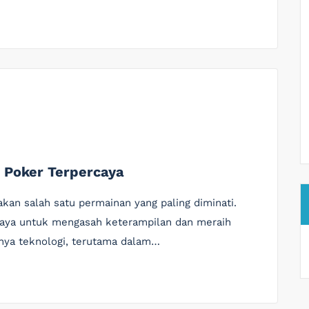
s Poker Terpercaya
kan salah satu permainan yang paling diminati.
caya untuk mengasah keterampilan dan meraih
ya teknologi, terutama dalam…