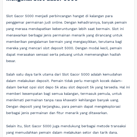
Slot Gacor 5000 menjadi perbincangan hangat di kalangan para
penggemar permainan judi online. Dengan kehadirannya, banyak pemain
yang merasa mendapatkan keberuntungan lebih saat bermain. Slot ini
menawarkan berbagai jenis permainan menarik yang dirancang untuk
memberikan pengalaman bermain yang mengasyikkan, terutama bagi
mereka yang mencari slot deposit 5000. Dengan modal kecil, pemain
dapat merasakan sensasi serta peluang untuk memenangkan hadiah
besar.
Salah satu daya tarik utama dari Slot Gacor 5000 adalah kemudahan
dalam melakukan deposit. Pemain tidak perlu merogoh kocek dalam-
dalam berkat opsi slot depo 5k atau slot deposit 5k yang tersedia. Hal ini
memberi kesempatan bagi semua kalangan, termasuk pemula, untuk
menikmati permainan tanpa rasa khawatir kehilangan banyak uang.
Dengan deposit yang terjangkau, para pemain dapat mengeksplorasi
berbagai jenis permainan dan fitur menarik yang ditawarkan.
Selain itu, Slot Gacor 5000 juga mendukung berbagai metode transaksi
yang memudahkan pemain dalam melakukan setor dan tarik dana.