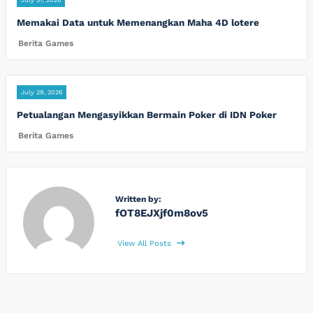
July 31, 2026
Memakai Data untuk Memenangkan Maha 4D lotere
Berita Games
July 29, 2026
Petualangan Mengasyikkan Bermain Poker di IDN Poker
Berita Games
Written by:
fOT8EJXjf0m8ov5
View All Posts