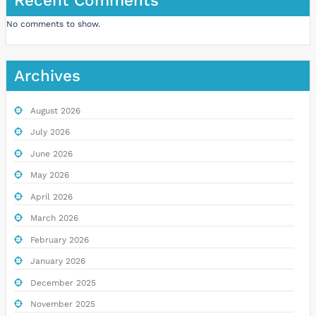
Recent Comments
No comments to show.
Archives
August 2026
July 2026
June 2026
May 2026
April 2026
March 2026
February 2026
January 2026
December 2025
November 2025