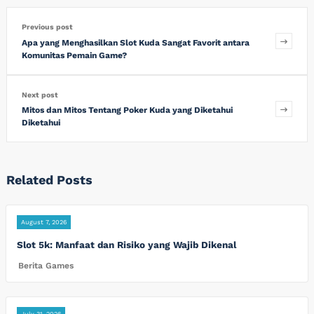
Previous post
Apa yang Menghasilkan Slot Kuda Sangat Favorit antara
Komunitas Pemain Game?
Next post
Mitos dan Mitos Tentang Poker Kuda yang Diketahui
Diketahui
Related Posts
August 7, 2026
Slot 5k: Manfaat dan Risiko yang Wajib Dikenal
Berita Games