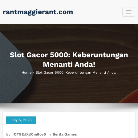
Skip
rantmaggierant.com
to
content
Slot Gacor 5000: Keberuntungan
Menanti Anda!
Home
»
Slot Gacor 5000: Keberuntungan Menanti Anda!
July 5, 2026
By
fOT8EJXjf0m8ov5
In
Berita Games