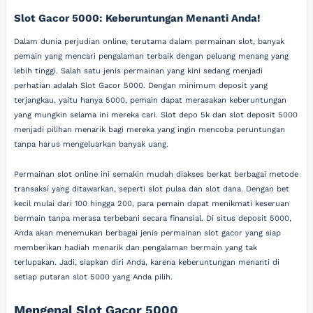
Slot Gacor 5000: Keberuntungan Menanti Anda!
Dalam dunia perjudian online, terutama dalam permainan slot, banyak
pemain yang mencari pengalaman terbaik dengan peluang menang yang
lebih tinggi. Salah satu jenis permainan yang kini sedang menjadi
perhatian adalah Slot Gacor 5000. Dengan minimum deposit yang
terjangkau, yaitu hanya 5000, pemain dapat merasakan keberuntungan
yang mungkin selama ini mereka cari. Slot depo 5k dan slot deposit 5000
menjadi pilihan menarik bagi mereka yang ingin mencoba peruntungan
tanpa harus mengeluarkan banyak uang.
Permainan slot online ini semakin mudah diakses berkat berbagai metode
transaksi yang ditawarkan, seperti slot pulsa dan slot dana. Dengan bet
kecil mulai dari 100 hingga 200, para pemain dapat menikmati keseruan
bermain tanpa merasa terbebani secara finansial. Di situs deposit 5000,
Anda akan menemukan berbagai jenis permainan slot gacor yang siap
memberikan hadiah menarik dan pengalaman bermain yang tak
terlupakan. Jadi, siapkan diri Anda, karena keberuntungan menanti di
setiap putaran slot 5000 yang Anda pilih.
Mengenal Slot Gacor 5000