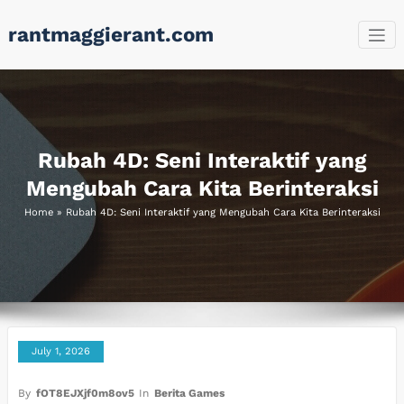
Skip
rantmaggierant.com
to
content
Rubah 4D: Seni Interaktif yang
Mengubah Cara Kita Berinteraksi
Home
»
Rubah 4D: Seni Interaktif yang Mengubah Cara Kita Berinteraksi
July 1, 2026
By
fOT8EJXjf0m8ov5
In
Berita Games