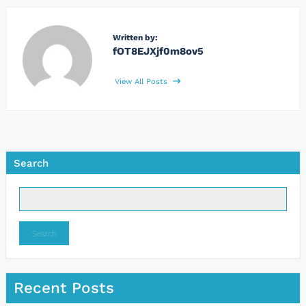
Written by:
fOT8EJXjf0m8ov5
View All Posts
Search
Search
Recent Posts