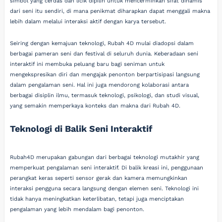
simbol yang cerdas dan licik dipilih untuk mencerminkan sifat dinamis
dari seni itu sendiri, di mana penikmat diharapkan dapat menggali makna
lebih dalam melalui interaksi aktif dengan karya tersebut.
Seiring dengan kemajuan teknologi, Rubah 4D mulai diadopsi dalam
berbagai pameran seni dan festival di seluruh dunia. Keberadaan seni
interaktif ini membuka peluang baru bagi seniman untuk
mengekspresikan diri dan mengajak penonton berpartisipasi langsung
dalam pengalaman seni. Hal ini juga mendorong kolaborasi antara
berbagai disiplin ilmu, termasuk teknologi, psikologi, dan studi visual,
yang semakin memperkaya konteks dan makna dari Rubah 4D.
Teknologi di Balik Seni Interaktif
Rubah4D merupakan gabungan dari berbagai teknologi mutakhir yang
memperkuat pengalaman seni interaktif. Di balik kreasi ini, penggunaan
perangkat keras seperti sensor gerak dan kamera memungkinkan
interaksi pengguna secara langsung dengan elemen seni. Teknologi ini
tidak hanya meningkatkan keterlibatan, tetapi juga menciptakan
pengalaman yang lebih mendalam bagi penonton.