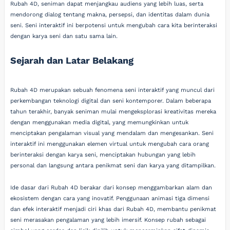
Rubah 4D, seniman dapat menjangkau audiens yang lebih luas, serta
mendorong dialog tentang makna, persepsi, dan identitas dalam dunia
seni. Seni interaktif ini berpotensi untuk mengubah cara kita berinteraksi
dengan karya seni dan satu sama lain.
Sejarah dan Latar Belakang
Rubah 4D merupakan sebuah fenomena seni interaktif yang muncul dari
perkembangan teknologi digital dan seni kontemporer. Dalam beberapa
tahun terakhir, banyak seniman mulai mengeksplorasi kreativitas mereka
dengan menggunakan media digital, yang memungkinkan untuk
menciptakan pengalaman visual yang mendalam dan mengesankan. Seni
interaktif ini menggunakan elemen virtual untuk mengubah cara orang
berinteraksi dengan karya seni, menciptakan hubungan yang lebih
personal dan langsung antara penikmat seni dan karya yang ditampilkan.
Ide dasar dari Rubah 4D berakar dari konsep menggambarkan alam dan
ekosistem dengan cara yang inovatif. Penggunaan animasi tiga dimensi
dan efek interaktif menjadi ciri khas dari Rubah 4D, membantu penikmat
seni merasakan pengalaman yang lebih imersif. Konsep rubah sebagai