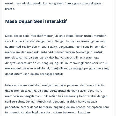
untuk menjadi alat pendidikan yang efektif sekaligus sarana ekspresi
kreatif.
Masa Depan Seni Interaktif
Masa depan seni interaktif menunjukkan potensi besar untuk merubah
cara kita berinteraksi dengan seni. Dengan kemajuan teknologi, seperti
augmented reality dan virtual reality, pengalaman seni saat ini semakin
mendalam dan menarik. Rubah4d memanfaatkan teknologi ini untuk
menciptakan karya seni yang tidak hanya dapat dilihat, tetapi juga
dihayati secara aktif oleh pengunjung. Hal ini memungkinkan seni untuk
melampaui batasan tradisional, menjadikannya sebagai pengalaman yang
dapat ditemukan dalam berbagai bentuk.
Interaksi dalam seni akan menjadi semakin personal dan imersif. Artis
dapat menciptakan karya yang beradaptasi dengan reaksi penonton,
memberikan pengalaman unik setiap kali seseorang berinteraksi dengan
seni tersebut. Dengan Rubah 4d, pengunjung tidak hanya sebagai
penonton, tetapi dapat berperan langsung dalam proses penciptaan seni.
Ini membuka jalan bagi cara baru dalam berkomunikasi dan