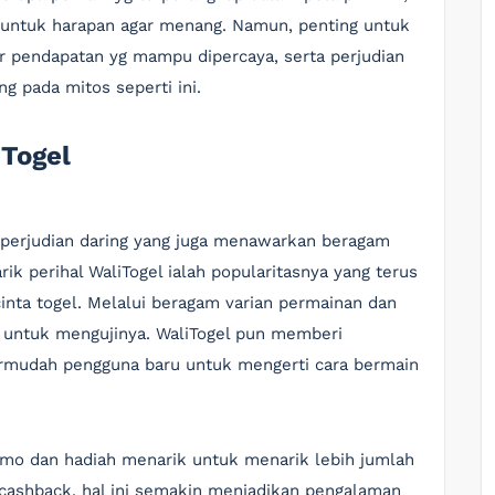
 untuk harapan agar menang. Namun, penting untuk
 pendapatan yg mampu dipercaya, serta perjudian
ng pada mitos seperti ini.
iTogel
a perjudian daring yang juga menawarkan beragam
ik perihal WaliTogel ialah popularitasnya yang terus
inta togel. Melalui beragam varian permainan dan
untuk mengujinya. WaliTogel pun memberi
rmudah pengguna baru untuk mengerti cara bermain
omo dan hadiah menarik untuk menarik lebih jumlah
cashback, hal ini semakin menjadikan pengalaman