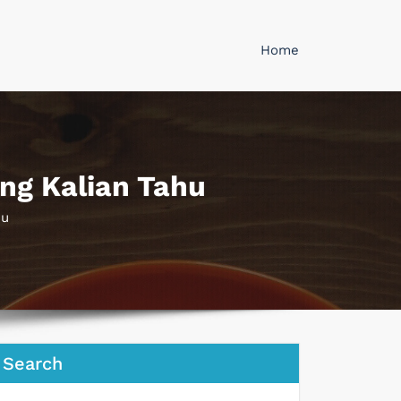
Home
ng Kalian Tahu
hu
Search