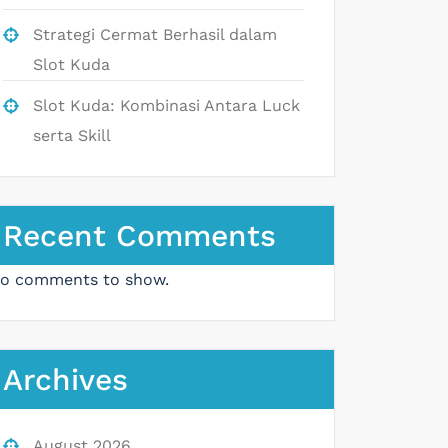
Strategi Cermat Berhasil dalam
Slot Kuda
Slot Kuda: Kombinasi Antara Luck
serta Skill
Recent Comments
o comments to show.
Archives
August 2026