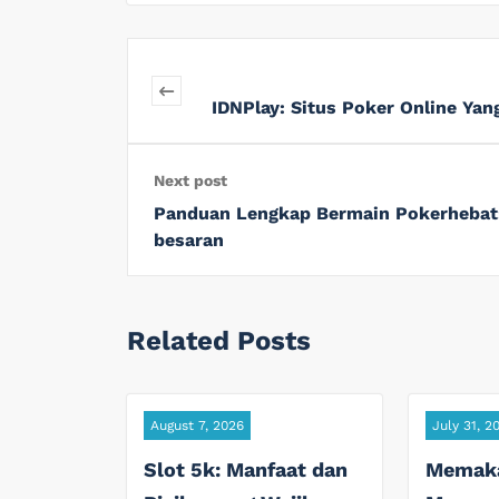
IDNPlay: Situs Poker Online Ya
Next post
Panduan Lengkap Bermain Pokerhebat: 
besaran
Related Posts
August 7, 2026
July 31, 2
Slot 5k: Manfaat dan
Memaka