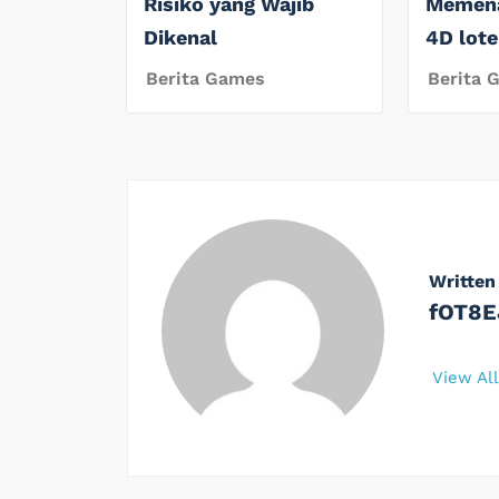
Risiko yang Wajib
Memen
Dikenal
4D lote
Berita Games
Berita 
Written
fOT8E
View Al