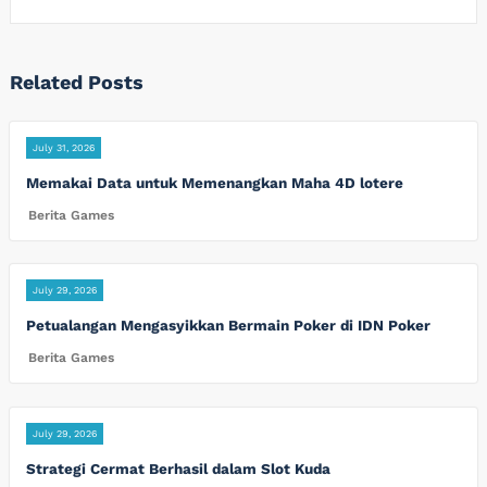
Related Posts
July 31, 2026
Memakai Data untuk Memenangkan Maha 4D lotere
Berita Games
July 29, 2026
Petualangan Mengasyikkan Bermain Poker di IDN Poker
Berita Games
July 29, 2026
Strategi Cermat Berhasil dalam Slot Kuda