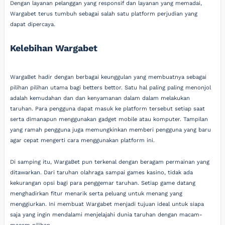
Dengan layanan pelanggan yang responsif dan layanan yang memadai,
Wargabet terus tumbuh sebagai salah satu platform perjudian yang
dapat dipercaya.
Kelebihan Wargabet
WargaBet hadir dengan berbagai keunggulan yang membuatnya sebagai
pilihan pilihan utama bagi betters bettor. Satu hal paling paling menonjol
adalah kemudahan dan dan kenyamanan dalam dalam melakukan
taruhan. Para pengguna dapat masuk ke platform tersebut setiap saat
serta dimanapun menggunakan gadget mobile atau komputer. Tampilan
yang ramah pengguna juga memungkinkan memberi pengguna yang baru
agar cepat mengerti cara menggunakan platform ini.
Di samping itu, WargaBet pun terkenal dengan beragam permainan yang
ditawarkan. Dari taruhan olahraga sampai games kasino, tidak ada
kekurangan opsi bagi para penggemar taruhan. Setiap game datang
menghadirkan fitur menarik serta peluang untuk menang yang
menggiurkan. Ini membuat Wargabet menjadi tujuan ideal untuk siapa
saja yang ingin mendalami menjelajahi dunia taruhan dengan macam-